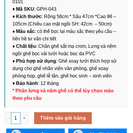
0101
♦
Mã SKU
: GPH-043
♦
Kích thước
: Rộng 58cm * Sâu 47cm *Cao 98 –
105cm (Chiều cao mặt ngồi SH: 42cm – 50cm)
♦ Màu sắc
: có thể bọc lại màu sắc theo yêu cầu –
liên hệ tư vấn chi tiết
♦ Chất liệu
: Chân ghế sắt mạ crom, Lưng và nệm
ngồi ghế bọc vải lưới hoặc bọc da PVC
♦ Phù hợp sử dụng
: Ghế xoay lưới thích hợp sử
dụng cho ghế nhân viên văn phòng, ghế xoay
phòng họp, ghế lễ tân, ghế học sinh – sinh viên
♦
Bảo hành
: 12 tháng
* Phân lưng và nệm ghế có thể tùy chọn màu
theo yêu cầu
Ghế Xoay Lưới Nhân Viên GNV-0101 số lượng
Thêm vào giỏ hàng