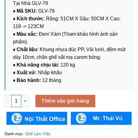
Tại Nhà GLV-79
♦ Mã SKU:
GLV-79
♦ Kích thước:
Rộng: 51CM X Sâu: 50CM X Cao:
118 -> 123CM
♦ Màu sắc:
Đen/ Xám (Tham khảo hình ảnh sản
phẩm).
♦ Chất liệu
: Khung nhựa đúc PP, Vải lưới, đệm mút
dày 10cm, chân ghế sắt mạ carom bóng.
♦ Khả năng chịu tải:
120 kg
♦ Xuất xứ:
Nhập khẩu
♦ Bảo hành:
12 tháng
Ghế Xoay Làm Việc Văn Phòng, Tại Nhà GLV-79 số lượng
Thêm vào giỏ hàng
Danh mục:
Ghế Làm Việc