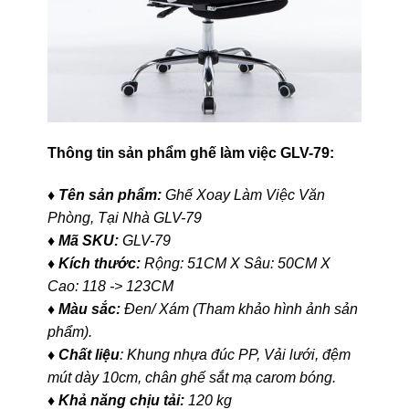
Thông tin sản phẩm ghế làm việc GLV-79:
♦ Tên sản phẩm:
Ghế Xoay Làm Việc Văn
Phòng, Tại Nhà GLV-79
♦ Mã SKU:
GLV-79
♦ Kích thước:
Rộng: 51CM X Sâu: 50CM X
Cao: 118 -> 123CM
♦ Màu sắc:
Đen/ Xám (Tham khảo hình ảnh sản
phẩm).
♦ Chất liệu
: Khung nhựa đúc PP, Vải lưới, đệm
mút dày 10cm, chân ghế sắt mạ carom bóng.
♦ Khả năng chịu tải:
120 kg