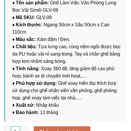
♦ Tên sản phẩm:
Ghế Làm Việc Văn Phòng Lưng
Bọc Vải Simili GLV-09
♦ Mã SKU:
GLV-09
♦ Kích thước:
Ngang 50cm x Sâu 50cm x Cao
110cm
♦ Màu sắc:
Xám đậm / Đen.
♦ Chất liệu:
Tựa lưng cao, cùng nệm ngồi được bọc
da PU hoặc vải nỉ sang trọng. Tay và chân ghế bằng
hợp kim nhôm sáng bóng.
♦ Tính năng:
Xoay 360 độ, tăng giảm độ cao phù
hợp, bánh xe di chuyển linh hoạt,…
♦ Phù hợp sử dụng:
Ghế xoay hiện đại thích hợp
sử dụng cho ghế nhân viên văn phòng, ghế phòng
họp, ghế xoay làm việc tại nhà,….
♦
Xuất xứ:
Nhập khẩu
♦
Bảo hành:
12 tháng
Ghế Làm Việc Văn Phòng Lưng Bọc Vải Simili GLV-09 số lượng