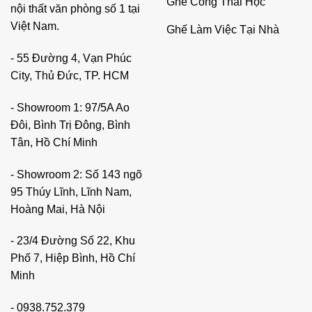
Ghế Công Thái Học
nội thất văn phòng số 1 tại
Việt Nam.
Ghế Làm Việc Tại Nhà
- 55 Đường 4, Vạn Phúc
City, Thủ Đức, TP. HCM
- Showroom 1: 97/5A Ao
Đôi, Bình Trị Đông, Bình
Tân, Hồ Chí Minh
- Showroom 2: Số 143 ngõ
95 Thúy Lĩnh, Lĩnh Nam,
Hoàng Mai, Hà Nội
- 23/4 Đường Số 22, Khu
Phố 7, Hiệp Bình, Hồ Chí
Minh
-
0938.752.379