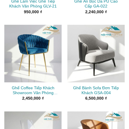
Ghế Làm Việc Ghế Tiếp
Ghế Ăn Bọc Da PU Cao
Khách Văn Phòng GLV-21
Cấp GA-022
950,000
₫
2,240,000
₫
Ghế Coffee Tiếp Khách
Ghế Bành Sofa Đơn Tiếp
Showroom Văn Phòng
Khách GSA-004
GTK-022
2,450,000
₫
6,500,000
₫