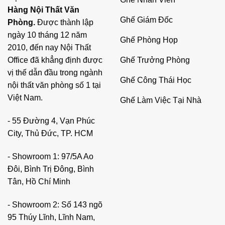
Trải nghiệm khách hàng không chỉ đến từ chất lượng dịch
Hàng Nội Thất Văn
Ghế Giám Đốc
vụ hay món ăn, thức uống mà họ thưởng thức, mà còn liên
Phòng.
Được thành lập
quan trực tiếp đến không gian mà họ đang ở. Khi khách
ngày 10 tháng 12 năm
Ghế Phòng Họp
hàng cảm thấy thoải mái và thư giãn trong một chiếc ghế
2010, đến nay Nội Thất
êm ái, họ sẽ có xu hướng ở lại lâu hơn, đồng nghĩa với
Ghế Trưởng Phòng
Office đã khẳng định được
việc tăng khả năng tiêu tiền và quay lại trong những lần
vị thế dẫn đầu trong ngành
Ghế Công Thái Học
sau.
nội thất văn phòng số 1 tại
Việt Nam.
Ghế Làm Việc Tại Nhà
Đối với quán cà phê, nhà hàng, hoặc showroom, khách
hàng thường sẽ dành thời gian lâu trong không gian đó để
- 55 Đường 4, Vạn Phúc
thưởng thức cà phê, làm việc hoặc thậm chí tham gia các
City, Thủ Đức, TP. HCM
cuộc họp. Một chiếc ghế không thoải mái có thể khiến
- Showroom 1: 97/5A Ao
khách hàng cảm thấy mệt mỏi, chán nản và không muốn
Đôi, Bình Trị Đông, Bình
quay lại. Ngược lại, một chiếc ghế được thiết kế phù hợp
Tân, Hồ Chí Minh
sẽ giúp khách hàng cảm thấy thư giãn, từ đó tạo ra ấn
tượng tích cực về không gian của bạn.
- Showroom 2: Số 143 ngõ
95 Thúy Lĩnh, Lĩnh Nam,