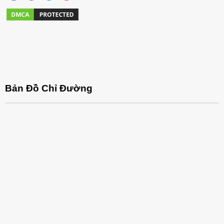
Ghế còn có tác dụng tạo điểm nhấn cho không gian của
bạn. Trong một quán cà phê hay nhà hàng, ghế có thể tạo
ra những khu vực riêng biệt với không gian xung quanh, từ
đó tạo ra sự thú vị và hấp dẫn cho khách hàng. Ghế đẹp
mắt và độc đáo sẽ thu hút sự chú ý và khơi gợi sự tò mò
của khách hàng.
Bản Đồ Chỉ Đường
Đối với showroom, ghế có thể tạo ra những khu vực trưng
bày đặc biệt, giúp khách hàng dễ dàng tiếp cận các sản
phẩm và có thể ngồi lại để tham khảo hoặc thử nghiệm các
sản phẩm trong không gian thoải mái. Điều này sẽ giúp
showroom tạo ra một không gian hấp dẫn và dễ dàng thu
hút khách hàng.