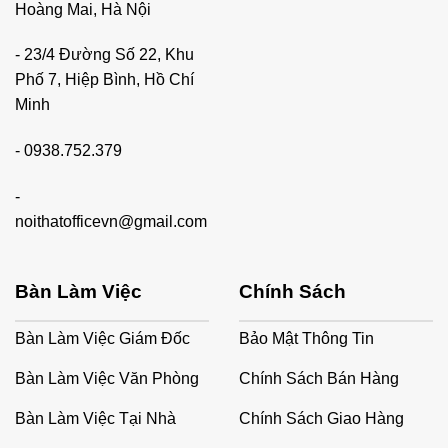
Hoàng Mai, Hà Nội
- 23/4 Đường Số 22, Khu
Phố 7, Hiệp Bình, Hồ Chí
Minh
-
0938.752.379
-
noithatofficevn@gmail.com
Bàn Làm Việc
Chính Sách
Bàn Làm Việc Giám Đốc
Bảo Mật Thông Tin
Bàn Làm Việc Văn Phòng
Chính Sách Bán Hàng
Bàn Làm Việc Tại Nhà
Chính Sách Giao Hàng
2. Ghế Làm Nổi Bật Phong Cách Và Thương Hiệu Của