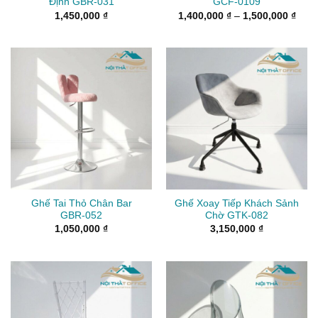
Định GBR-031
GCF-0109
Kho
1,450,000
₫
1,400,000
₫
–
1,500,000
₫
giá:
từ
1,40
đến
1,50
Ghế Tai Thỏ Chân Bar
Ghế Xoay Tiếp Khách Sảnh
GBR-052
Chờ GTK-082
1,050,000
₫
3,150,000
₫