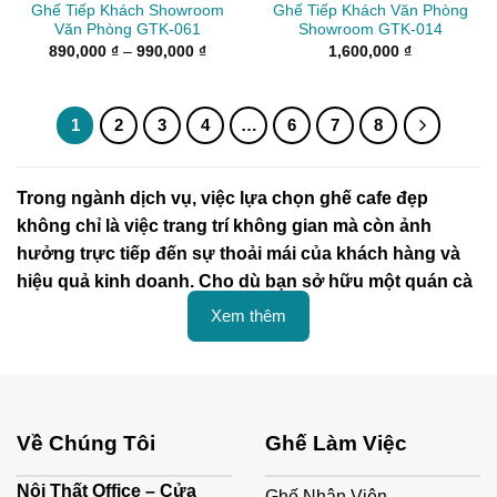
Ghế Tiếp Khách Showroom
Ghế Tiếp Khách Văn Phòng
Văn Phòng GTK-061
Showroom GTK-014
Khoảng
890,000
₫
–
990,000
₫
1,600,000
₫
giá:
từ
890,000 ₫
đến
990,000 ₫
1
2
3
4
…
6
7
8
Trong ngành dịch vụ, việc lựa chọn ghế cafe đẹp
không chỉ là việc trang trí không gian mà còn ảnh
hưởng trực tiếp đến sự thoải mái của khách hàng và
hiệu quả kinh doanh. Cho dù bạn sở hữu một quán cà
phê, nhà hàng, showroom, hay văn phòng, việc chọn
Xem thêm
ghế phù hợp là một yếu tố quan trọng giúp tạo dựng
ấn tượng đầu tiên và giữ chân khách hàng lâu dài.
Lý do tại sao ghế cafe lại quan trọng cho
quán cà phê, showroom hay văn phòng?
Về Chúng Tôi
Ghế Làm Việc
1. Ghế Làm Tăng Trải Nghiệm Khách Hàng
Nội Thất Office – Cửa
Ghế Nhân Viên