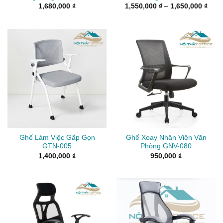
Kho
1,680,000
₫
1,550,000
₫
–
1,650,000
₫
giá:
từ
1,55
đến
1,65
Ghế Làm Việc Gấp Gọn
Ghế Xoay Nhân Viên Văn
GTN-005
Phòng GNV-080
1,400,000
₫
950,000
₫