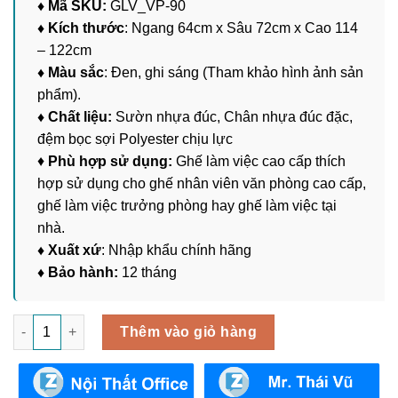
♦ Mã SKU:
GLV_VP-90
♦ Kích thước
: Ngang 64cm x Sâu 72cm x Cao 114
– 122cm
♦ Màu sắc
: Đen, ghi sáng (Tham khảo hình ảnh sản
phẩm).
♦ Chất liệu:
Sườn nhựa đúc, Chân nhựa đúc đặc,
đệm bọc sợi Polyester chịu lực
♦
Phù hợp sử dụng:
Ghế làm việc cao cấp thích
hợp sử dụng cho ghế nhân viên văn phòng cao cấp,
ghế làm việc trưởng phòng hay ghế làm việc tại
nhà.
♦ Xuất xứ
: Nhập khẩu chính hãng
♦ Bảo hành:
12 tháng
Ghế Làm Việc Văn Phòng GLV_VP-90 số lượng
Thêm vào giỏ hàng