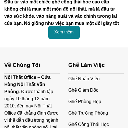
Đầu tư vào một chiếc ghế công thái học cao cấp
không chỉ là mua một món đồ nội thất, mà là đầu tư
vào sức khỏe, vào năng suất và vào chính tương lai
của bạn. Nó giống như việc bạn mua một đôi giày tốt
để đi bộ đường dài, chiếc ghế công thái học là "người
Xem thêm
bạn đồng hành" không thể thiếu trên hành trình sự
nghiệp của bạn. Và nếu bạn đang tìm kiếm một sự lựa
chọn đẳng cấp, chuyên nghiệp, thì những mẫu ghế
thuộc bộ sưu tập 59+ Ghế Văn Phòng Công Thái Học
Về Chúng Tôi
Ghế Làm Việc
Cao Cấp Tại Nội Thất Office chính là điều bạn cần
khám phá.
Nội Thất Office – Cửa
Ghế Nhân Viên
Hàng Nội Thất Văn
Tại sao một chiếc ghế công thái học "Xịn" lại
Ghế Giám Đốc
Phòng.
Được thành lập
là một khoản đầu tư, không phải chi phí?
ngày 10 tháng 12 năm
Ghế Phòng Họp
Bạn có thể ngần ngại khi nhìn vào mức giá của một chiếc
2010, đến nay Nội Thất
ghế làm việc công thái học cao cấp và tự hỏi: "Liệu nó có
Ghế Trưởng Phòng
Office đã khẳng định được
thật sự đáng tiền?". Hãy thử nghĩ xem, bạn sẵn sàng chi
vị thế dẫn đầu trong ngành
tiền cho một chiếc điện thoại thông minh đời mới để phục
Ghế Công Thái Học
nội thất văn phòng số 1 tại