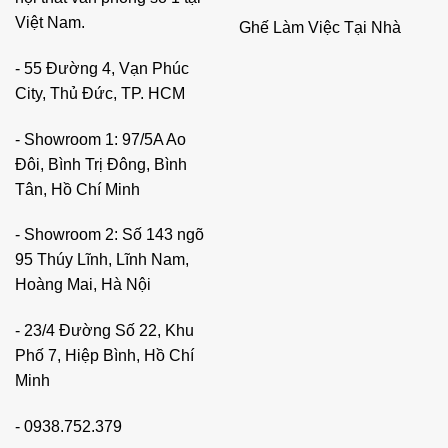
vụ công việc, một đôi giày chạy bộ tốt để bảo vệ đôi chân.
Việt Nam.
Ghế Làm Việc Tại Nhà
Vậy tại sao lại đắn đo với một công cụ trực tiếp ảnh hưởng
đến sức khỏe xương sống và năng suất làm việc của bạn
- 55 Đường 4, Vạn Phúc
mỗi ngày?
City, Thủ Đức, TP. HCM
- Showroom 1: 97/5A Ao
Đôi, Bình Trị Đông, Bình
Tân, Hồ Chí Minh
- Showroom 2: Số 143 ngõ
95 Thúy Lĩnh, Lĩnh Nam,
Hoàng Mai, Hà Nội
- 23/4 Đường Số 22, Khu
Phố 7, Hiệp Bình, Hồ Chí
Minh
-
0938.752.379