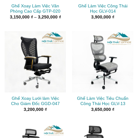
Ghế Xoay Làm Việc Văn
Ghế Làm Việc Công Thái
Phòng Cao Cấp GTP-020
Học GLV-014
Khoảng
3,150,000
₫
–
3,250,000
₫
3,900,000
₫
giá:
từ
3,150,000 ₫
đến
3,250,000 ₫
Ghế Xoay Lưới làm Việc
Ghế Làm Việc Tiêu Chuẩn
Cho Giám Đốc GGD-047
Công Thái Học GLV-13
3,200,000
₫
3,650,000
₫