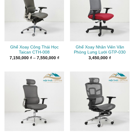
Ghế Xoay Công Thái Học
Ghế Xoay Nhân Viên Văn
Taican CTH-008
Phòng Lưng Lưới GTP-030
Khoảng
7,150,000
₫
–
7,550,000
₫
3,450,000
₫
giá:
từ
7,150,000 ₫
đến
7,550,000 ₫