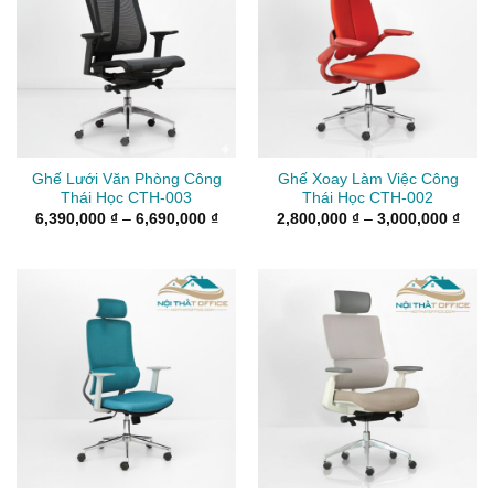
Ghế Lưới Văn Phòng Công
Ghế Xoay Làm Việc Công
Thái Học CTH-003
Thái Học CTH-002
Khoảng
Kho
6,390,000
₫
–
6,690,000
₫
2,800,000
₫
–
3,000,000
₫
giá:
giá:
từ
từ
6,390,000 ₫
2,80
đến
đến
6,690,000 ₫
3,00