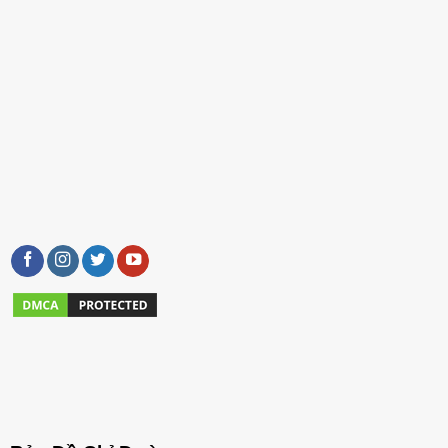
Ghế Công Thái Học: Vị Cứu Tinh Cho Cột Sống Của
Bạn
Vậy, ghế văn phòng công thái học làm được điều kỳ diệu
gì? Nói một cách đơn giản, nó được sinh ra để "thấu hiểu"
cơ thể con người. Thay vì bắt cơ thể bạn phải thích ứng
với chiếc ghế, ghế công thái học sẽ chủ động thích ứng
với bạn.