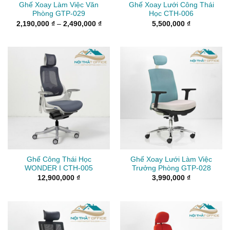
Ghế Xoay Làm Việc Văn
Ghế Xoay Lưới Công Thái
Phòng GTP-029
Học CTH-006
Khoảng
2,190,000
₫
–
2,490,000
₫
5,500,000
₫
giá:
từ
2,190,000 ₫
đến
2,490,000 ₫
Ghế Công Thái Học
Ghế Xoay Lưới Làm Việc
WONDER I CTH-005
Trưởng Phòng GTP-028
12,900,000
₫
3,990,000
₫