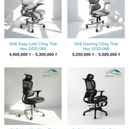
Ghế Xoay Lưới Công Thái
Ghế Gaming Công Thái
Học GGD-069
Học GGD-068
Khoảng
Kho
4,900,000
₫
–
5,300,000
₫
5,250,000
₫
–
5,500,000
₫
giá:
giá:
từ
từ
4,900,000 ₫
5,25
đến
đến
5,300,000 ₫
5,50