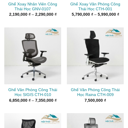
Ghế Xoay Nhân Viên Công
Ghế Xoay Văn Phòng Công
Thái Học GNV-0107
Thái Học CTH-001
Khoảng
Kho
2,190,000
₫
–
2,290,000
₫
5,790,000
₫
–
5,990,000
₫
giá:
giá:
từ
từ
2,190,000 ₫
5,79
đến
đến
2,290,000 ₫
5,99
Ghế Văn Phòng Công Thái
Ghế Văn Phòng Công Thái
Học SIGIS CTH-010
Học Raina CTH-009
Khoảng
6,850,000
₫
–
7,350,000
₫
7,500,000
₫
giá:
từ
6,850,000 ₫
đến
7,350,000 ₫