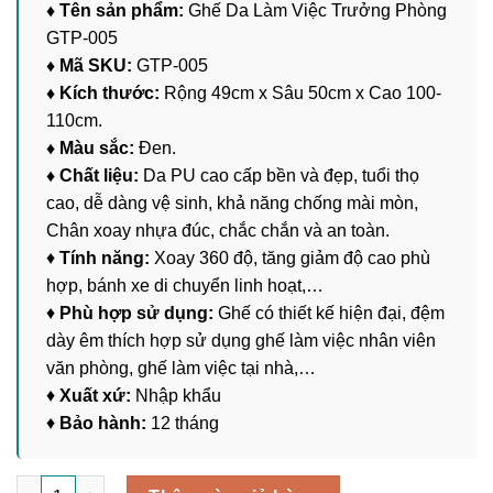
♦ Tên sản phẩm:
Ghế Da Làm Việc Trưởng Phòng
GTP-005
♦ Mã SKU:
GTP-005
♦ Kích thước:
Rộng 49cm x Sâu 50cm x Cao 100-
110cm.
♦ Màu sắc:
Đen.
♦ Chất liệu:
Da PU cao cấp bền và đẹp, tuổi thọ
cao, dễ dàng vệ sinh, khả năng chống mài mòn,
Chân xoay nhựa đúc, chắc chắn và an toàn.
♦
Tính năng:
Xoay 360 độ, tăng giảm độ cao phù
hợp, bánh xe di chuyển linh hoạt,…
♦
Phù hợp sử dụng:
Ghế có thiết kế hiện đại, đệm
dày êm thích hợp sử dụng ghế làm việc nhân viên
văn phòng, ghế làm việc tại nhà,…
♦
Xuất xứ:
Nhập khẩu
♦
Bảo hành:
12 tháng
Ghế Da Làm Việc Trưởng Phòng GTP-005 số lượng