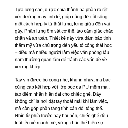
Tựa lưng cao, được chia thành ba phần rõ rệt
với đường may tinh tế, giúp nâng đỡ cột sống
một cách hợp lý từ thắt lưng, lưng giữa đến vai
gáy. Phần lưng ôm sát cơ thể, tạo cảm giác chắc
chắn và an toàn. Thiết kế này vừa đảm bảo tính
thẩm mỹ vừa chú trọng đến yếu tố công thái học
– điều mà nhiều người làm việc văn phòng lâu
năm thường quan tâm để tránh các vấn đề về
xương khớp.
Tay vịn được bo cong nhẹ, khung nhựa mạ bạc
cứng cáp kết hợp với lớp bọc da PU mềm mại,
tạo điểm nhấn hiện đại cho chiếc ghế. Đây
không chỉ là nơi đặt tay thoải mái khi làm việc,
mà còn góp phần tăng tính cân đối tổng thể.
Nhìn từ phía trước hay hai bên, chiếc ghế đều
toát lên vẻ mạnh mẽ, vững chãi, thể hiện sự