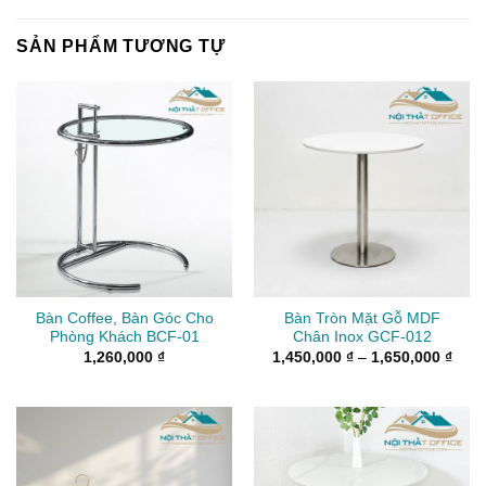
SẢN PHẨM TƯƠNG TỰ
Bàn Coffee, Bàn Góc Cho
Bàn Tròn Mặt Gỗ MDF
Phòng Khách BCF-01
Chân Inox GCF-012
Kho
1,260,000
₫
1,450,000
₫
–
1,650,000
₫
giá:
từ
1,45
đến
1,65