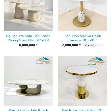
Bộ Bàn Trà Sofa Tiếp Khách
Bàn Tròn Mặt Đá Phiến
Phòng Giám Đốc BTS-004
Ceramic BCF-017
Kho
5,900,000
₫
2,590,000
₫
–
2,730,000
₫
giá:
từ
2,59
đến
2,73
Bàn Trà Sofa Tiếp Khách
Bàn Nước Tiếp Khách Văn