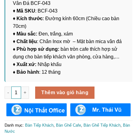
Vân Đá BCF-043
♦
Mã SKU
: BCF-043
♦
Kích thước
: Đường kính 60cm (Chiều cao bàn
70cm)
♦
Màu sắc:
Đen, trắng, xám
♦
Chất liệu
: Chân Inox mờ – Mặt bàn mica vân đá
♦ Phù hợp sử dụng:
bàn tròn cafe thích hợp sử
dụng cho bàn tiếp khách văn phòng, cửa hàng,…
♦
Xuất xứ:
Nhập khẩu
♦ Bảo hành
: 12 tháng
Bàn Tròn Tiếp Khách Mặt Mica Vân Đá BCF-043 số lượng
Thêm vào giỏ hàng
Danh mục:
Bàn Tiếp Khách
,
Bàn Ghế Cafe
,
Bàn Ghế Tiếp Khách
,
Bàn
Nước