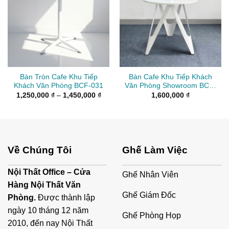
Bàn Tròn Cafe Khu Tiếp
Bàn Cafe Khu Tiếp Khách
Khách Văn Phòng BCF-031
Văn Phòng Showroom BCF-
030
Khoảng
1,250,000
₫
–
1,450,000
₫
1,600,000
₫
giá:
từ
1,250,000 ₫
đến
1,450,000 ₫
Về Chúng Tôi
Ghế Làm Việc
Nội Thất Office – Cửa
Ghế Nhân Viên
Hàng Nội Thất Văn
Ghế Giám Đốc
Phòng.
Được thành lập
ngày 10 tháng 12 năm
Ghế Phòng Họp
2010, đến nay Nội Thất