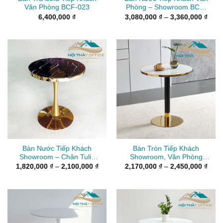
Văn Phòng BCF-023
Phòng – Showroom BCF-
019
Kho
6,400,000
₫
3,080,000
₫
–
3,360,000
₫
giá:
từ
3,08
đến
3,36
Bàn Nước Tiếp Khách
Bàn Tròn Tiếp Khách
Showroom – Chân Tulip
Showroom, Văn Phòng
GCF-014
BCF-020
Khoảng
Kho
1,820,000
₫
–
2,100,000
₫
2,170,000
₫
–
2,450,000
₫
giá:
giá:
từ
từ
1,820,000 ₫
2,17
đến
đến
2,100,000 ₫
2,45