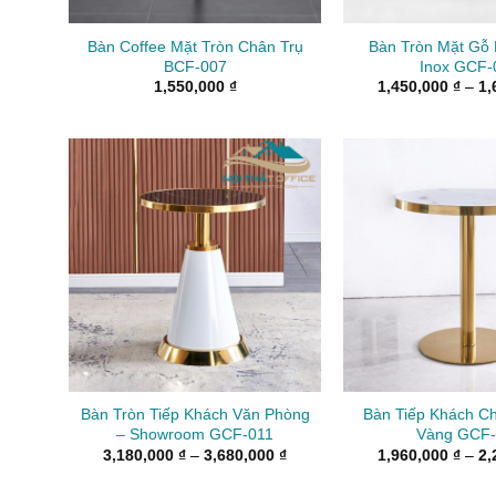
Bàn Coffee Mặt Tròn Chân Trụ
Bàn Tròn Mặt Gỗ
BCF-007
Inox GCF-
1,550,000
₫
1,450,000
₫
–
1,
Bàn Tròn Tiếp Khách Văn Phòng
Bàn Tiếp Khách C
– Showroom GCF-011
Vàng GCF-
Khoảng
3,180,000
₫
–
3,680,000
₫
1,960,000
₫
–
2,
giá:
từ