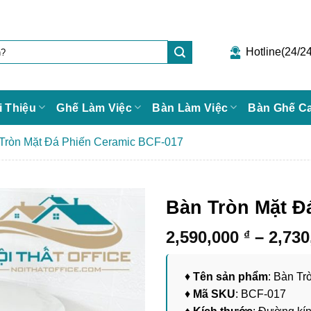
Hotline(24/24
i Thiệu
Ghế Làm Việc
Bàn Làm Việc
Bàn Ghế C
Tròn Mặt Đá Phiến Ceramic BCF-017
Bàn Tròn Mặt Đ
2,590,000
–
2,73
₫
♦
Tên sản phẩm
: Bàn T
♦
Mã SKU
: BCF-017