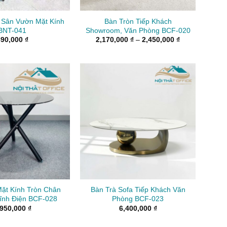
 Sân Vườn Mặt Kính
Bàn Tròn Tiếp Khách
BNT-041
Showroom, Văn Phòng BCF-020
Khoảng
890,000
₫
2,170,000
₫
–
2,450,000
₫
giá:
từ
2,170,000 ₫
đến
2,450,000 ₫
ặt Kính Tròn Chân
Bàn Trà Sofa Tiếp Khách Văn
ĩnh Điện BCF-028
Phòng BCF-023
,950,000
₫
6,400,000
₫