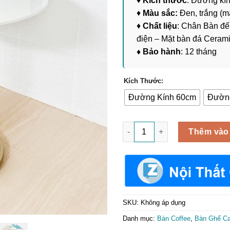
♦
Kích thước
: Đường kí
♦
Màu sắc:
Đen, trắng (mặ
♦
Chất liệu
: Chân Bàn đế 
điện – Mặt bàn đá Ceram
♦ Bảo hành
: 12 tháng
Kích Thước:
Đường Kính 60cm
Đường
Bàn Tròn Mặt Đá Phiến Cerami
Thêm vào
SKU:
Không áp dụng
Danh mục:
Bàn Coffee
,
Bàn Ghế Ca