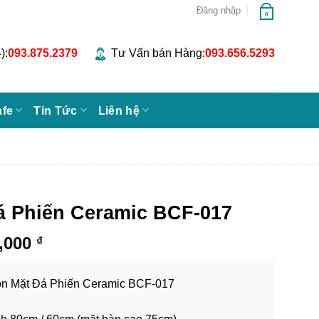
Đăng nhập
0
):
093.875.2379
Tư Vấn bán Hàng:
093.656.5293
afe
Tin Tức
Liên hệ
á Phiến Ceramic BCF-017
Khoảng
0,000
₫
giá:
từ
ròn Mặt Đá Phiến Ceramic BCF-017
2,590,000 ₫
đến