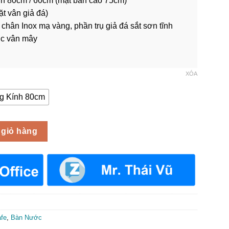
nh 80cm / 60cm (mặt bàn cao 75cm)
2,730,000 ₫
t vân giả đá)
chân Inox mạ vàng, phần trụ giả đá sắt sơn tĩnh
ic vân mây
XÓA
 Kính 80cm
c BCF-017 số lượng
 giỏ hàng
fe
,
Bàn Nước