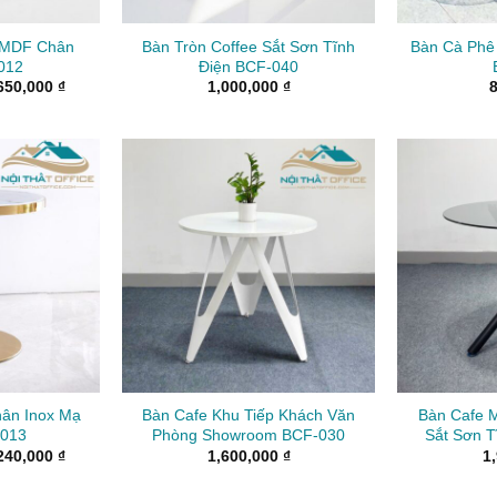
 MDF Chân
Bàn Tròn Coffee Sắt Sơn Tĩnh
Bàn Cà Phê
012
Điện BCF-040
Khoảng
650,000
₫
1,000,000
₫
giá:
từ
1,450,000 ₫
đến
1,650,000 ₫
hân Inox Mạ
Bàn Cafe Khu Tiếp Khách Văn
Bàn Cafe M
013
Phòng Showroom BCF-030
Sắt Sơn T
Khoảng
240,000
₫
1,600,000
₫
1
giá:
từ