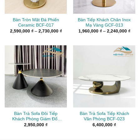
Bàn Tròn Mặt Đá Phiến
Bàn Tiếp Khách Chân Inox
Ceramic BCF-017
Mạ Vàng GCF-013
Khoảng
Kho
2,590,000
₫
–
2,730,000
₫
1,960,000
₫
–
2,240,000
₫
giá:
giá:
từ
từ
2,590,000 ₫
1,96
đến
đến
2,730,000 ₫
2,24
Bàn Trà Sofa Đôi Tiếp
Bàn Trà Sofa Tiếp Khách
Khách Phòng Giám Đốc
Văn Phòng BCF-023
BTS-002
2,950,000
₫
6,400,000
₫