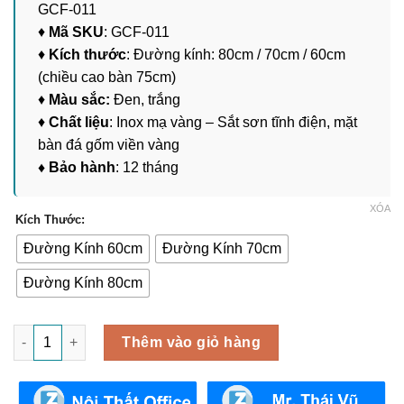
GCF-011
đến
♦
Mã SKU
: GCF-011
3,680,000 ₫
♦
Kích thước
: Đường kính: 80cm / 70cm / 60cm
(chiều cao bàn 75cm)
♦
Màu sắc:
Đen, trắng
♦
Chất liệu
: Inox mạ vàng – Sắt sơn tĩnh điện, mặt
bàn đá gốm viền vàng
♦ Bảo hành
: 12 tháng
XÓA
Kích Thước:
Đường Kính 60cm
Đường Kính 70cm
Đường Kính 80cm
Bàn Tròn Tiếp Khách Văn Phòng - Showroom GCF-011 số lượn
Thêm vào giỏ hàng