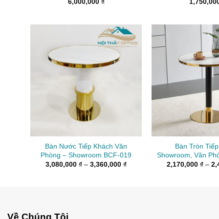
6,000,000
₫
1,750,00
Bàn Nước Tiếp Khách Văn
Bàn Tròn Tiế
Phòng – Showroom BCF-019
Showroom, Văn Ph
Khoảng
3,080,000
₫
–
3,360,000
₫
2,170,000
₫
–
2,
giá:
từ
3,080,000 ₫
đến
3,360,000 ₫
Về Chúng Tôi