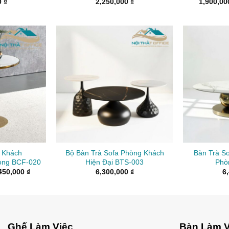
0
₫
2,250,000
₫
1,900,0
p Khách
Bộ Bàn Trà Sofa Phòng Khách
Bàn Trà So
òng BCF-020
Hiện Đại BTS-003
Phò
Khoảng
450,000
₫
6,300,000
₫
6
giá:
từ
2,170,000 ₫
đến
2,450,000 ₫
Ghế Làm Việc
Bàn Làm V