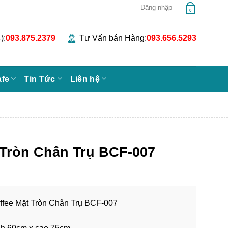
Đăng nhập
0
):
093.875.2379
Tư Vấn bán Hàng:
093.656.5293
afe
Tin Tức
Liên hệ
 Tròn Chân Trụ BCF-007
ffee Mặt Tròn Chân Trụ BCF-007