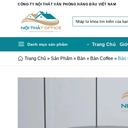
Chuyển
CÔNG TY NỘI THẤT VĂN PHÒNG HÀNG ĐẦU VIỆT NAM
đến
nội
Tìm
dung
kiếm:
Danh mục sản phẩm
Trang Chủ
Giớ
Trang Chủ
»
Sản Phẩm
»
Bàn
»
Bàn Coffee
»
Bàn 