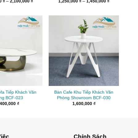
Khoảng
Khoảng
00
₫
–
2,100,000
₫
1,250,000
₫
–
1,450,000
₫
giá:
giá:
từ
từ
1,900,000 ₫
1,250,000 ₫
đến
đến
2,100,000 ₫
1,450,000 ₫
fa Tiếp Khách Văn
Bàn Cafe Khu Tiếp Khách Văn
ng BCF-023
Phòng Showroom BCF-030
,400,000
₫
1,600,000
₫
iệc
Chính Sách