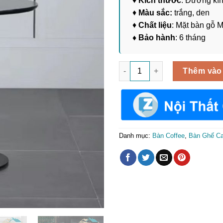
♦
Kích thước
: Đường kí
♦
Màu sắc:
trắng, den
♦
Chất liệu
: Mặt bàn gỗ M
♦ Bảo hành
: 6 tháng
Bàn Coffee Mặt Tròn Chân Trụ
Thêm vào
Danh mục:
Bàn Coffee
,
Bàn Ghế Ca