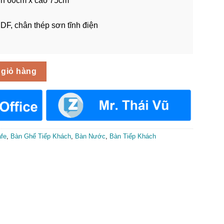
nh 60cm x cao 75cm
DF, chân thép sơn tĩnh điện
 BCF-007 số lượng
 giỏ hàng
fe
,
Bàn Ghế Tiếp Khách
,
Bàn Nước
,
Bàn Tiếp Khách