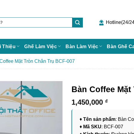
Hotline(24/24
i Thiệu
Ghế Làm Việc
Bàn Làm Việc
Bàn Ghế C
Coffee Mặt Tròn Chân Trụ BCF-007
Bàn Coffee Mặt
1,450,000
₫
♦
Tên sản phẩm
: Bàn Co
♦
Mã SKU
: BCF-007