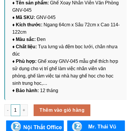
♦ Tên sản phẩm:
Ghế Xoay Nhân Viên Văn Phòng
GNV-045
♦ Mã SKU:
GNV-045
♦ Kích thước:
Ngang 64cm x Sâu 72cm x Cao 114-
122cm
♦ Màu sắc:
Đen
♦ Chất liệu:
Tựa lưng và đệm bọc lưới, chân nhựa
đúc
♦ Phù hợp:
Ghế xoay GNV-045 mẫu ghế thích hợp
sử dụng cho vị trí ghế làm việc nhân viên văn
phòng, ghế làm việc tại nhà hay ghế học cho học
sinh trung học,…
♦
Bảo hành:
12 tháng
Ghế Xoay Nhân Viên Văn Phòng GNV-045 số lượng
Thêm vào giỏ hàng