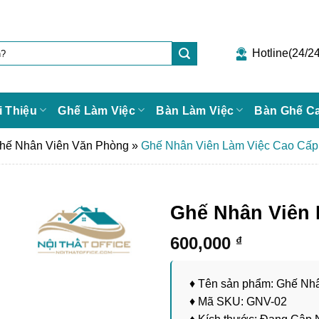
Hotline(24/24
i Thiệu
Ghế Làm Việc
Bàn Làm Việc
Bàn Ghế C
hế Nhân Viên Văn Phòng
»
Ghế Nhân Viên Làm Việc Cao Cấ
Ghế Nhân Viên 
600,000
₫
♦ Tên sản phẩm: Ghế N
♦ Mã SKU: GNV-02