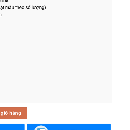
Nhật
đặt màu theo số lượng)
a
Cấp GNV-02 số lượng
 giỏ hàng