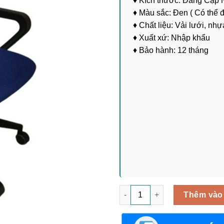
♦ Kích thước: Đang Cập 
♦ Màu sắc: Đen ( Có thể 
♦ Chất liệu: Vải lưới, nhự
♦ Xuất xứ: Nhập khẩu
♦ Bảo hành: 12 tháng
Ghế Nhân Viên Làm Việc Cao 
Thêm vào