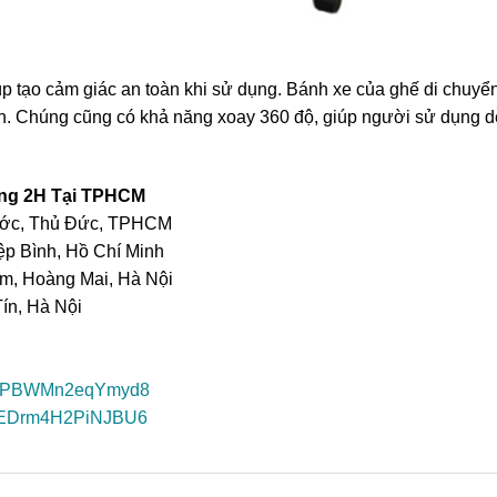
 tạo cảm giác an toàn khi sử dụng. Bánh xe của ghế di chuyển 
ớn. Chúng cũng có khả năng xoay 360 độ, giúp người sử dụng 
rong 2H Tại TPHCM
ước, Thủ Đức, TPHCM
ệp Bình, Hồ Chí Minh
am, Hoàng Mai, Hà Nội
ín, Hà Nội
AGkPBWMn2eqYmyd8
E4xEDrm4H2PiNJBU6