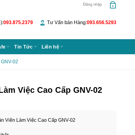
Đăng nhập
0
):
093.875.2379
Tư Vấn bán Hàng:
093.656.5293
afe
Tin Tức
Liên hệ
p GNV-02
Làm Việc Cao Cấp GNV-02
hân Viên Làm Việc Cao Cấp GNV-02