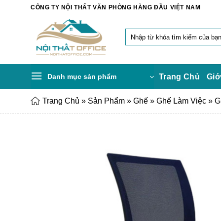
Chuyển
CÔNG TY NỘI THẤT VĂN PHÒNG HÀNG ĐẦU VIỆT NAM
đến
nội
Tìm
dung
kiếm:
Danh mục sản phẩm
Trang Chủ
Giớ
Trang Chủ
»
Sản Phẩm
»
Ghế
»
Ghế Làm Việc
»
G