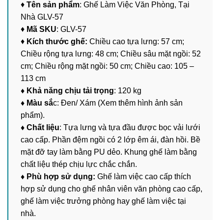
♦
Tên sản phẩm
: Ghế Làm Việc Văn Phòng, Tại
Nhà GLV-57
♦
Mã SKU
: GLV-57
♦
Kích thước ghế:
Chiều cao tựa lưng: 57 cm;
Chiều rộng tựa lưng: 48 cm; Chiều sâu mặt ngồi: 52
cm; Chiều rộng mặt ngồi: 50 cm; Chiều cao: 105 –
113 cm
♦ Khả năng chịu tải trọng
: 120 kg
♦ Màu sắ
c: Đen/ Xám (Xem thêm hình ảnh sản
phẩm).
♦ Chất liệu
: Tựa lưng và tựa đầu được bọc vải lưới
cao cấp. Phần đệm ngồi có 2 lớp êm ái, đàn hồi. Bề
mặt đỡ tay làm bằng PU dẻo. Khung ghế làm bằng
chất liệu thép chịu lực chắc chắn.
♦ Phù hợp sử dụng:
Ghế làm việc cao cấp thích
hợp sử dụng cho ghế nhân viên văn phòng cao cấp,
ghế làm việc trưởng phòng hay ghế làm việc tại
nhà.