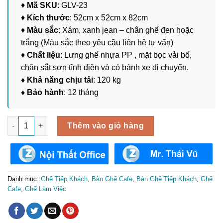
♦
Mã SKU
: GLV-23
♦
Kích thước
: 52cm x 52cm x 82cm
♦
Màu sắc
: Xám, xanh jean – chân ghế đen hoặc
trắng (Màu sắc theo yêu cầu liên hệ tư vấn)
♦
Chất liệu
: Lưng ghế nhựa PP , mặt bọc vải bố,
chân sắt sơn tĩnh điện và có bánh xe di chuyển.
♦ Khả năng chịu tải
: 120 kg
♦ Bảo hành
: 12 tháng
Ghế Haya Tiếp Khách, Ghế Xoay Làm Việc Tại Nhà GLV-23 số l
Thêm vào giỏ hàng
Danh mục:
Ghế Tiếp Khách
,
Bàn Ghế Cafe
,
Bàn Ghế Tiếp Khách
,
Ghế
Cafe
,
Ghế Làm Việc