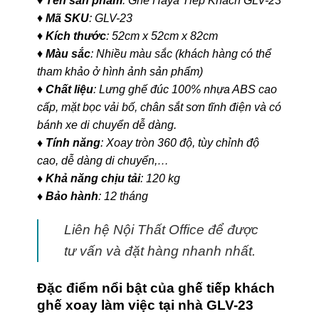
♦
Tên sản phẩm
: Ghế Haya Tiếp Khách GLV-23
♦
Mã SKU
: GLV-23
♦
Kích thước
: 52cm x 52cm x 82cm
♦
Màu sắc
: Nhiều màu sắc (khách hàng có thể
tham khảo ở hình ảnh sản phẩm)
♦
Chất liệu
: Lưng ghế đúc 100% nhựa ABS cao
cấp, mặt bọc vải bố, chân sắt sơn tĩnh điện và có
bánh xe di chuyển dễ dàng.
♦ Tính năng
: Xoay tròn 360 độ, tùy chỉnh độ
cao, dễ dàng di chuyển,…
♦ Khả năng chịu tải
: 120 kg
♦ Bảo hành
: 12 tháng
Liên hệ Nội Thất Office để được
tư vấn và đặt hàng nhanh nhất.
Đặc điểm nổi bật của ghế tiếp khách
ghế xoay làm việc tại nhà GLV-23