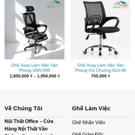
Ghế Xoay Làm Việc Văn
Ghế Xoay Làm Việc Văn
Phòng GNV-099
Phòng Ưa Chuộng GLV-45
Khoảng
1,850,000
₫
–
1,950,000
₫
750,000
₫
giá:
từ
1,850,000 ₫
đến
1,950,000 ₫
Về Chúng Tôi
Ghế Làm Việc
Nội Thất Office – Cửa
Ghế Nhân Viên
Hàng Nội Thất Văn
Ghế Giám Đốc