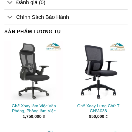
Đánh giá (0)
Chính Sách Bảo Hành
SẢN PHẨM TƯƠNG TỰ
Ghế Xoay làm Việc Văn
Ghế Xoay Lưng Chữ T
Phòng, Phòng làm Việc
GNV-038
GLV-18
1,750,000
₫
950,000
₫