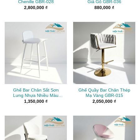
Chenille GBR-028
Giả Gỗ GBR-036
2,800,000
₫
880,000
₫
Ghế Bar Chân Sắt Sơn
Ghế Quầy Bar Chân Thép
Lưng Nhựa Nhiều Màu
Mạ Vàng GBR-015
GBR-024
1,350,000
₫
2,050,000
₫