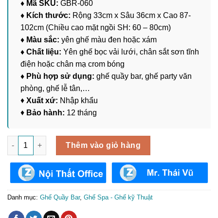
♦ Mã SKU:
GBR-060
♦ Kích thước:
Rộng 33cm x Sâu 36cm x Cao 87-
102cm (Chiều cao mặt ngồi SH: 60 – 80cm)
♦ Màu sắc:
yên ghế màu đen hoặc xám
♦ Chất liệu:
Yên ghế bọc vải lưới, chân sắt sơn tĩnh
điện hoặc chân mạ crom bóng
♦ Phù hợp sử dụng:
ghế quầy bar, ghế party văn
phòng, ghế lễ tân,…
♦
Xuất xứ:
Nhập khẩu
♦
Bảo hành:
12 tháng
Ghế Lưới Chân Xoay Quầy Bar GBR-060 số lượng
Thêm vào giỏ hàng
Danh mục:
Ghế Quầy Bar
,
Ghế Spa - Ghế kỹ Thuật