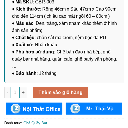
♦
Mã SKU
: GBR-003
♦
Kích thước
: Rộng 46cm x Sâu 47cm x Cao 90cm
cho đến 114cm ( chiều cao mặt ngồi 60 – 80cm )
♦
Màu sắc
: Đen, trắng, xám (tham khảo thêm ở hình
ảnh sản phẩm)
♦
Chất liệu
: chân sắt mạ crom, nệm bọc da PU
♦ Xuất xứ
: Nhập khẩu
♦
Phù hợp sử dụng:
Ghế bàn đảo nhà bếp, ghế
quầy bar nhà hàng, quán cafe, ghế party văn phòng,
…
♦ Bảo hành
: 12 tháng
Ghế Quầy Bar Nhập Khẩu GBR-003 số lượng
Thêm vào giỏ hàng
Danh mục:
Ghế Quầy Bar