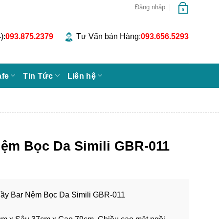
Đăng nhập
0
):
093.875.2379
Tư Vấn bán Hàng:
093.656.5293
afe
Tin Tức
Liên hệ
ệm Bọc Da Simili GBR-011
uầy Bar Nệm Bọc Da Simili GBR-011