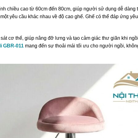
nh chiều cao từ 60cm đến 80cm, giúp người sử dụng dễ dàng t
có một yêu cầu khác nhau về độ cao ghế. Ghế có thể đáp ứng yê
át cơ thể, giúp nâng đỡ lưng và tạo cảm giác thư giãn khi ng
li GBR-011
mang đến sự thoải mái tối ưu cho người ngồi, không 