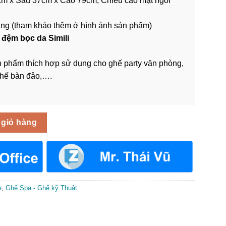
cm x Sâu 37cm x Cao 79cm, Chiều cao mặt ngồi
rắng (tham khảo thêm ở hình ảnh sản phẩm)
,
đệm bọc da Simili
 phẩm thích hợp sử dụng cho ghế party văn phòng,
ghế bàn đảo,….
ili GBR-011 số lượng
 giỏ hàng
e
,
Ghế Spa - Ghế kỹ Thuật