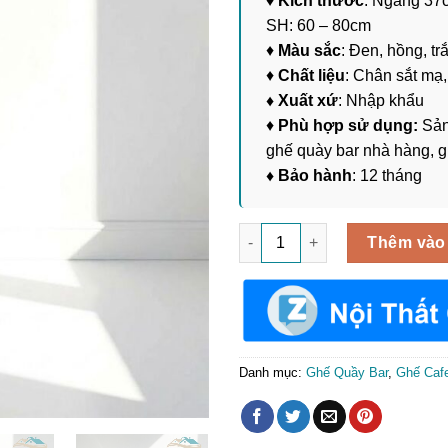
♦
Kích thước
: Ngang 37
SH: 60 – 80cm
♦
Màu sắc
: Đen, hồng, t
♦
Chất liệu
: Chân sắt mạ
♦ Xuất xứ
: Nhập khẩu
♦
Phù hợp sử dụng:
Sản
ghế quày bar nhà hàng, 
♦ Bảo hành
: 12 tháng
Ghế Quầy Bar Nệm Bọc Da Sim
Thêm vào
Danh mục:
Ghế Quầy Bar
,
Ghế Caf