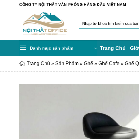
Chuyển
CÔNG TY NỘI THẤT VĂN PHÒNG HÀNG ĐẦU VIỆT NAM
đến
nội
Tìm
dung
kiếm:
Danh mục sản phẩm
Trang Chủ
Giớ
Trang Chủ
»
Sản Phẩm
»
Ghế
»
Ghế Cafe
»
Ghế Q