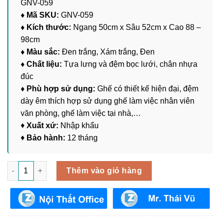
GNV-059
♦ Mã SKU:
GNV-059
♦ Kích thước:
Ngang 50cm x Sâu 52cm x Cao 88 –
98cm
♦ Màu sắc:
Đen trắng, Xám trắng, Đen
♦ Chất liệu:
Tựa lưng và đệm bọc lưới, chân nhựa
đúc
♦ Phù hợp sử dụng:
Ghế có thiết kế hiện đại, đệm
dày êm thích hợp sử dụng ghế làm việc nhân viên
văn phòng, ghế làm việc tại nhà,…
♦
Xuất xứ:
Nhập khẩu
♦
Bảo hành:
12 tháng
Ghế Xoay Làm Việc Văn Phòng GNV-059 số lượng
Thêm vào giỏ hàng