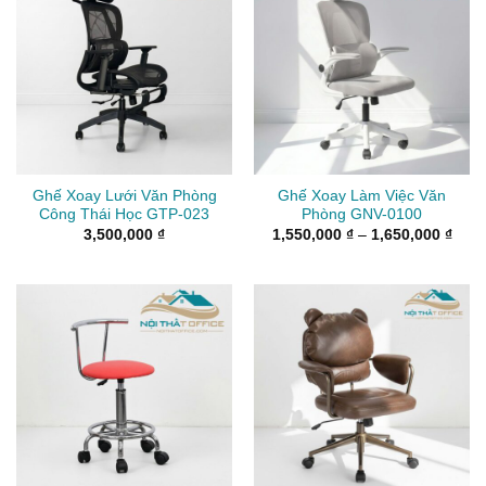
Ghế Xoay Lưới Văn Phòng
Ghế Xoay Làm Việc Văn
Công Thái Học GTP-023
Phòng GNV-0100
Kho
3,500,000
₫
1,550,000
₫
–
1,650,000
₫
giá:
từ
1,55
đến
1,65