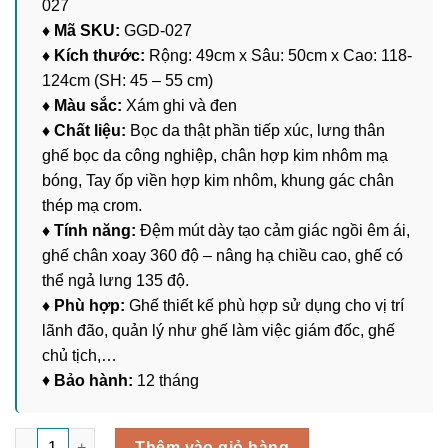
027
♦ Mã SKU:
GGD-027
♦ Kích thước:
Rộng: 49cm x Sâu: 50cm x Cao: 118-
124cm (SH: 45 – 55 cm)
♦ Màu sắc:
Xám ghi và đen
♦ Chất liệu:
Bọc da thật phần tiếp xúc, lưng thân
ghế bọc da công nghiệp, chân hợp kim nhôm mạ
bóng, Tay ốp viền hợp kim nhôm, khung gác chân
thép mạ crom.
♦ Tính năng:
Đệm mút dày tạo cảm giác ngồi êm ái,
ghế chân xoay 360 độ – nâng hạ chiều cao, ghế có
thể ngả lưng 135 độ.
♦ Phù hợp:
Ghế thiết kế phù hợp sử dụng cho vị trí
lãnh đão, quản lý như ghế làm việc giám đốc, ghế
chủ tịch,…
♦
Bảo hành:
12 tháng
Ghế Làm Việc Giám Đốc GGD-027 số lượng
Thêm vào giỏ hàng