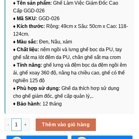
♦ Tên sản phẩm:
Ghế Làm Việc Giám Đốc Cao
Cấp GGD-026
♦ Mã SKU:
GGD-026
♦ Kích thước:
Rộng: 49cm x Sâu: 50cm x Cao: 118-
124cm.
♦ Màu sắc:
Đen, Nâu, xám
♦ Chất liệu:
nệm ngồi và lưng ghế bọc da PU, tay
ghế sắt mạ lót đệm da PU, chân ghế sắt mạ crom
♦ Tính năng:
ghế lưng và đệm bọc da đệm ngồi êm
ái, ghế xoay 360 độ, nâng hạ chiều cao, ghế có thể
nghiên 125 độ
♦ Phù hợp sử dụng:
Ghế da thích hơp sử dụng
cho ghế giám đốc, ghế cấp quản lý,..
♦
Bảo hành:
12 tháng
Ghế Làm Việc Giám Đốc Cao Cấp GGD-026 số lượng
Thêm vào giỏ hàng