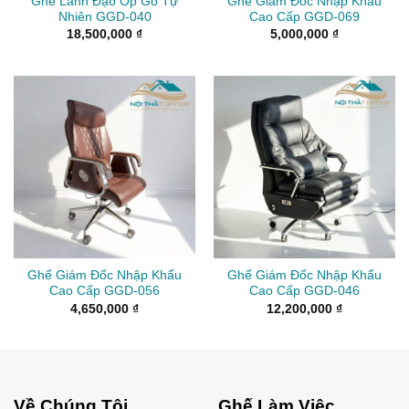
Ghế Lãnh Đạo Ốp Gỗ Tự
Ghế Giám Đốc Nhập Khẩu
Nhiên GGD-040
Cao Cấp GGD-069
18,500,000
₫
5,000,000
₫
Ghế Giám Đốc Nhập Khẩu
Ghế Giám Đốc Nhập Khẩu
Cao Cấp GGD-056
Cao Cấp GGD-046
4,650,000
₫
12,200,000
₫
Về Chúng Tôi
Ghế Làm Việc