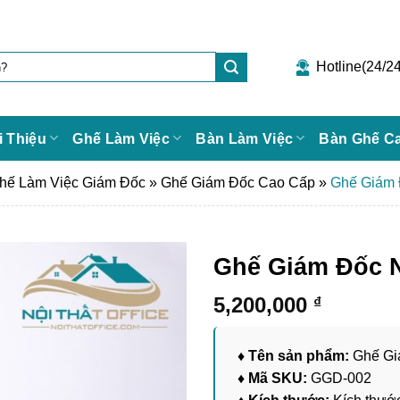
Hotline(24/24
i Thiệu
Ghế Làm Việc
Bàn Làm Việc
Bàn Ghế C
hế Làm Việc Giám Đốc
»
Ghế Giám Đốc Cao Cấp
»
Ghế Giám
Ghế Giám Đốc 
5,200,000
₫
♦ Tên sản phẩm:
Ghế Gi
♦ Mã SKU:
GGD-002