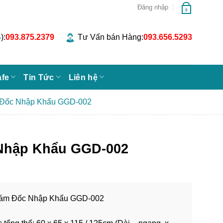
Đăng nhập
0
):
093.875.2379
Tư Vấn bán Hàng:
093.656.5293
afe
Tin Tức
Liên hệ
 Đốc Nhập Khẩu GGD-002
Nhập Khẩu GGD-002
ám Đốc Nhập Khẩu GGD-002