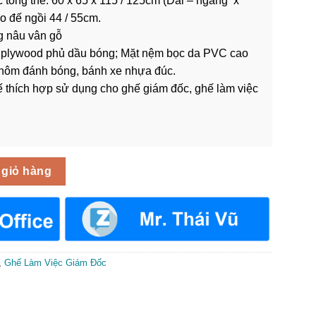
 tổng thể: 60 x 65 x 115 / 125cm (Dài – ngang x
o đế ngồi 44 / 55cm.
g nâu vân gỗ
plywood phủ dầu bóng; Mặt nệm bọc da PVC cao
hôm đánh bóng, bánh xe nhựa đúc.
 thích hợp sử dụng cho ghế giám đốc, ghế làm việc
-002 số lượng
 giỏ hàng
,
Ghế Làm Việc Giám Đốc