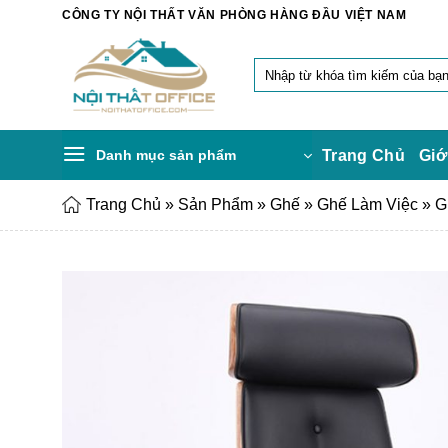
Chuyển
CÔNG TY NỘI THẤT VĂN PHÒNG HÀNG ĐẦU VIỆT NAM
đến
nội
Tìm
dung
kiếm:
Danh mục sản phẩm
Trang Chủ
Giớ
Trang Chủ
»
Sản Phẩm
»
Ghế
»
Ghế Làm Việc
»
G