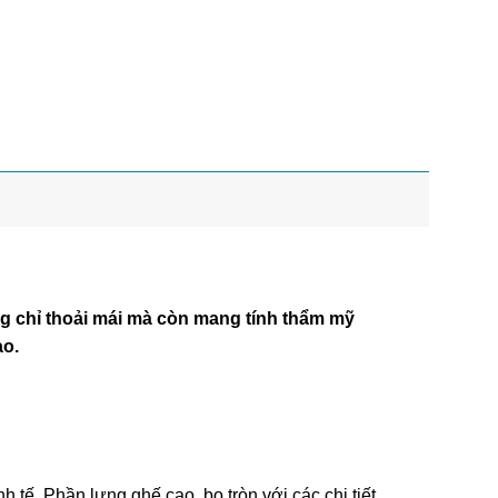
 chỉ thoải mái mà còn mang tính thẩm mỹ
ao.
ế. Phần lưng ghế cao, bo tròn với các chi tiết