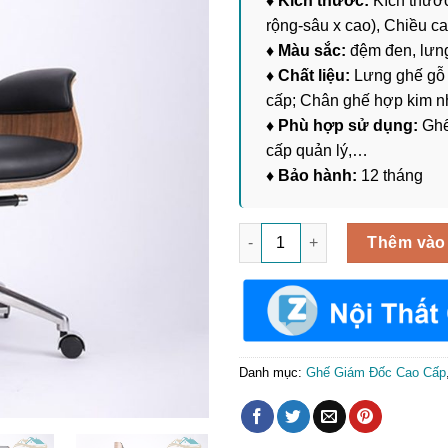
♦ Kích thước:
Kích thước
rộng-sâu x cao), Chiều ca
♦ Màu sắc:
đệm đen, lưn
♦ Chất liệu:
Lưng ghế gỗ 
cấp; Chân ghế hợp kim n
♦ Phù hợp sử dụng:
Ghế
cấp quản lý,…
♦ Bảo hành:
12 tháng
Ghế Giám Đốc Nhập Khẩu GGD
Thêm vào
Danh mục:
Ghế Giám Đốc Cao Cấp