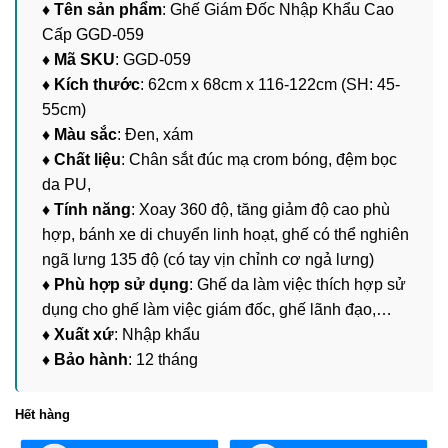
♦ Tên sản phẩm
: Ghế Giám Đốc Nhập Khẩu Cao
Cấp GGD-059
♦ Mã SKU
: GGD-059
♦ Kích thước
: 62cm x 68cm x 116-122cm (SH: 45-
55cm)
♦ Màu sắc
: Đen, xám
♦ Chất liệu
: Chân sắt đúc mạ crom bóng, đệm bọc
da PU,
♦ Tính năng
: Xoay 360 độ, tăng giảm độ cao phù
hợp, bánh xe di chuyển linh hoạt, ghế có thể nghiên
ngã lưng 135 độ (có tay vịn chỉnh cơ ngả lưng)
♦ Phù hợp sử dụng
: Ghế da làm việc thích hợp sử
dụng cho ghế làm việc giám đốc, ghế lãnh đạo,…
♦ Xuất xứ
: Nhập khẩu
♦ Bảo hành
: 12 tháng
Hết hàng