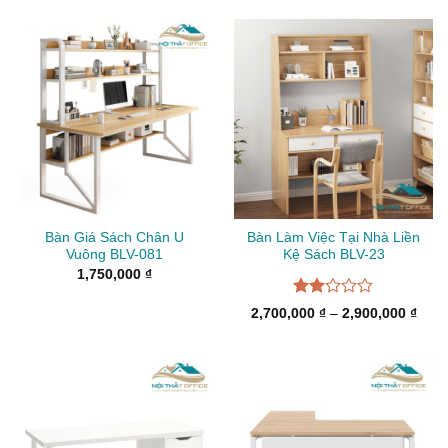
Bàn Giá Sách Chân U
Bàn Làm Việc Tại Nhà Liền
Vuông BLV-081
Kệ Sách BLV-23
1,750,000
₫
Được
Kho
2,700,000
₫
–
2,900,000
₫
xếp
giá:
từ
hạng
2,70
2.00
đến
5
2,90
sao