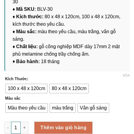
30
đến
♦ Mã SKU:
BLV-30
2,290,000 ₫
♦ Kích thước:
80 x 48 x 120cm, 100 x 48 x 120cm,
kích thước theo yêu cầu.
♦ Màu sắc:
màu theo yêu cầu, màu trắng, vân gỗ
sáng.
♦ Chất liệu:
gỗ công nghiệp MDF dày 17mm 2 mặt
phủ melamine chống trầy chống ẩm.
♦
Bảo hành:
18 tháng
XÓA
Kích Thước:
100 x 48 x 120cm
80 x 48 x 120cm
Màu sắc
Màu theo yêu cầu
màu trắng
Vân gỗ sáng
Bàn Làm Việc Học Tập Tại Nhà BLV-30 số lượng
Thêm vào giỏ hàng