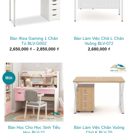
Bàn IKea Gaming 1 Chân
Bàn Làm Việc Chữ L Chân
Tủ BLV-G002
Vuông BLV-072
Khoảng
2,650,000
₫
–
2,850,000
₫
2,680,000
₫
giá:
từ
2,650,000 ₫
đến
2,850,000 ₫
Mới
Bàn Học Cho Học Sinh Tiểu
Bàn Làm Việc Chân Vuông
Học BLV-21
Chữ K BLV-70