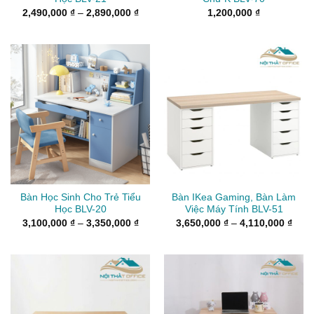
Khoảng
2,490,000
₫
–
2,890,000
₫
1,200,000
₫
giá:
từ
2,490,000 ₫
đến
2,890,000 ₫
Bàn Học Sinh Cho Trẻ Tiểu
Bàn IKea Gaming, Bàn Làm
Học BLV-20
Việc Máy Tính BLV-51
Khoảng
Kho
3,100,000
₫
–
3,350,000
₫
3,650,000
₫
–
4,110,000
₫
giá:
giá:
từ
từ
3,100,000 ₫
3,65
đến
đến
3,350,000 ₫
4,11