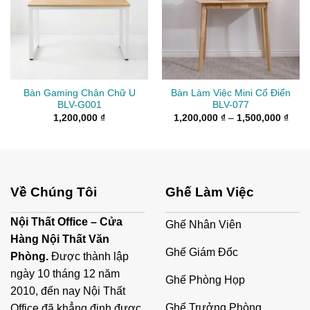
Bàn Gaming Chân Chữ U
Bàn Làm Việc Mini Cổ Điển
BLV-G001
BLV-077
Kho
1,200,000
₫
1,200,000
₫
–
1,500,000
₫
giá:
từ
1,20
đến
1,50
Về Chúng Tôi
Ghế Làm Việc
Nội Thất Office – Cửa
Ghế Nhân Viên
Hàng Nội Thất Văn
Ghế Giám Đốc
Phòng.
Được thành lập
ngày 10 tháng 12 năm
Ghế Phòng Họp
2010, đến nay Nội Thất
Ghế Trưởng Phòng
Office đã khẳng định được