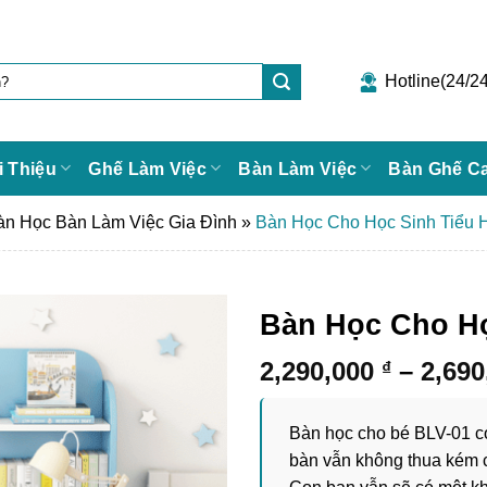
Hotline(24/24
i Thiệu
Ghế Làm Việc
Bàn Làm Việc
Bàn Ghế C
àn Học Bàn Làm Việc Gia Đình
»
Bàn Học Cho Học Sinh Tiểu 
Bàn Học Cho Họ
2,290,000
–
2,69
₫
Bàn học cho bé BLV-01 có 
bàn vẫn không thua kém cá