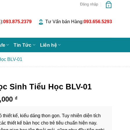
Đăng nhập
0
):
093.875.2379
Tư Vấn bán Hàng:
093.656.5293
afe
Tin Tức
Liên hệ
Học BLV-01
c Sinh Tiểu Học BLV-01
Khoảng
0,000
₫
giá:
từ
thiết kế, kiểu dáng thon gọn. Tuy nhiên diện tích
2,290,000 ₫
c thiết kế bàn học cho trẻ tiêu chuẩn hiện nay.
đến