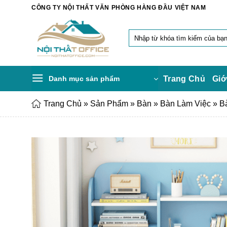
Chuyển
CÔNG TY NỘI THẤT VĂN PHÒNG HÀNG ĐẦU VIỆT NAM
đến
nội
Tìm
dung
kiếm:
Danh mục sản phẩm
Trang Chủ
Giớ
Trang Chủ
»
Sản Phẩm
»
Bàn
»
Bàn Làm Việc
»
B