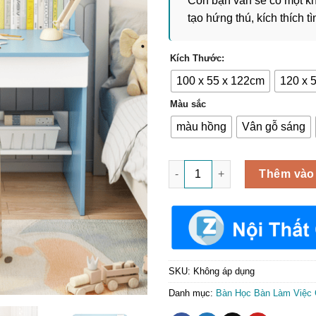
Con bạn vẫn sẽ có một khô
tạo hứng thú, kích thích t
Kích Thước:
100 x 55 x 122cm
120 x 
Màu sắc
màu hồng
Vân gỗ sáng
Bàn Học Cho Học Sinh Tiểu H
Thêm vào
SKU:
Không áp dụng
Danh mục:
Bàn Học Bàn Làm Việc 