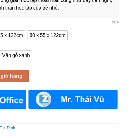
ng gian học tập thoải mái, cũng như đầy tiện nghi,
2,690,000 ₫
ình thần học tập của trẻ nhỏ.
XÓA
55 x 122cm
80 x 55 x 122cm
Vân gỗ xanh
ọc BLV-01 số lượng
 giỏ hàng
Gia Đình