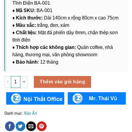
Tĩnh Điện BA-001
♦ Mã SKU:
BA-001
♦ Kích thước:
Dài 140cm x rộng 80cm x cao 75cm
♦ Màu sắc:
trắng, đen, xám
♦ Chất liệu
: Mặt đá phiến dày 8mm, chân thép sơn
tĩnh điện
♦ Thích hợp các không gian:
Quán coffee, nhà
hàng, thương mại, văn phòng showroom
♦ Bảo hành
: 12 tháng
Bàn Ăn Mặt Đá Chân Sắt Sơn Tĩnh Điện BA-001 số lượng
Thêm vào giỏ hàng
Danh mục:
Bàn Ăn