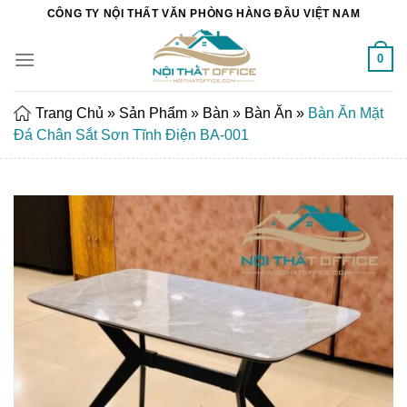
Chuyển
CÔNG TY NỘI THẤT VĂN PHÒNG HÀNG ĐẦU VIỆT NAM
đến
nội
0
dung
Trang Chủ
»
Sản Phẩm
»
Bàn
»
Bàn Ăn
»
Bàn Ăn Mặt
Đá Chân Sắt Sơn Tĩnh Điện BA-001