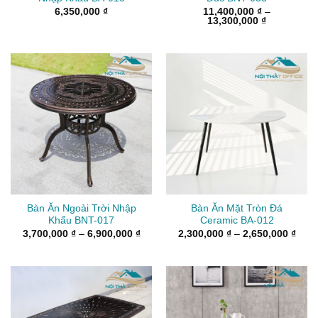
6,350,000
₫
11,400,000
₫
–
Khoảng
13,300,000
₫
giá:
từ
11,400,000
đến
13,300,000
Bàn Ăn Ngoài Trời Nhập
Bàn Ăn Mặt Tròn Đá
Khẩu BNT-017
Ceramic BA-012
Khoảng
Kho
3,700,000
₫
–
6,900,000
₫
2,300,000
₫
–
2,650,000
₫
giá:
giá:
từ
từ
3,700,000 ₫
2,30
đến
đến
6,900,000 ₫
2,65