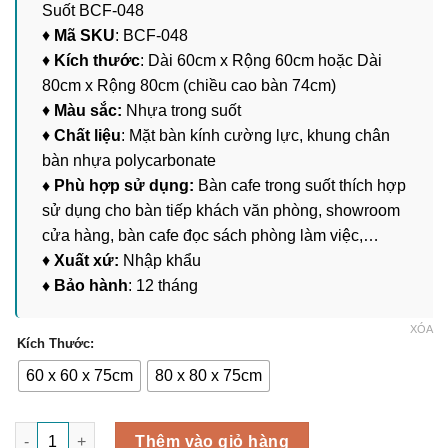
Suốt BCF-048
đến
♦
Mã SKU
: BCF-048
3,000,000 ₫
♦
Kích thước
: Dài 60cm x Rộng 60cm hoặc Dài
80cm x Rộng 80cm (chiều cao bàn 74cm)
♦
Màu sắc:
Nhựa trong suốt
♦
Chất liệu
: Mặt bàn kính cường lực, khung chân
bàn nhựa polycarbonate
♦ Phù hợp sử dụng:
Bàn cafe trong suốt thích hợp
sử dụng cho bàn tiếp khách văn phòng, showroom
cửa hàng, bàn cafe đọc sách phòng làm việc,…
♦
Xuất xứ:
Nhập khẩu
♦ Bảo hành
: 12 tháng
XÓA
Kích Thước:
60 x 60 x 75cm
80 x 80 x 75cm
Bàn Cafe Tiếp Khách Nhựa Trong Suốt BCF-048 số lượng
Thêm vào giỏ hàng