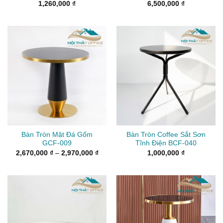
1,260,000
₫
6,500,000
₫
Bàn Tròn Mặt Đá Gốm
Bàn Tròn Coffee Sắt Sơn
GCF-009
Tĩnh Điện BCF-040
Khoảng
2,670,000
₫
–
2,970,000
₫
1,000,000
₫
giá:
từ
2,670,000 ₫
đến
2,970,000 ₫