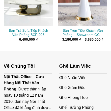
Bàn Trà Sofa Tiếp Khách
Bàn Tròn Tiếp Khách Văn
Văn Phòng BCF-023
Phòng – Showroom GCF-
011
Kho
6,400,000
₫
3,180,000
₫
–
3,680,000
₫
giá:
từ
3,18
đến
3,68
Về Chúng Tôi
Ghế Làm Việc
Nội Thất Office – Cửa
Ghế Nhân Viên
Hàng Nội Thất Văn
Ghế Giám Đốc
Phòng.
Được thành lập
ngày 10 tháng 12 năm
Ghế Phòng Họp
2010, đến nay Nội Thất
Ghế Trưởng Phòng
Office đã khẳng định được