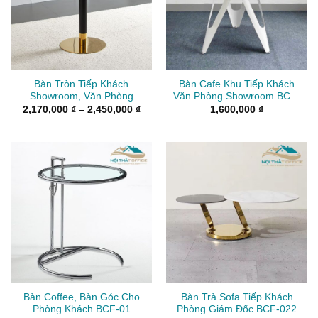
Bàn Tròn Tiếp Khách
Bàn Cafe Khu Tiếp Khách
Showroom, Văn Phòng
Văn Phòng Showroom BCF-
BCF-020
030
Khoảng
2,170,000
₫
–
2,450,000
₫
1,600,000
₫
giá:
từ
2,170,000 ₫
đến
2,450,000 ₫
Bàn Coffee, Bàn Góc Cho
Bàn Trà Sofa Tiếp Khách
Phòng Khách BCF-01
Phòng Giám Đốc BCF-022