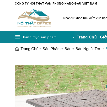
Chuyển
CÔNG TY NỘI THẤT VĂN PHÒNG HÀNG ĐẦU VIỆT NAM
đến
nội
Tìm
dung
kiếm:
Danh mục sản phẩm
Trang Chủ
Giớ
Trang Chủ
»
Sản Phẩm
»
Bàn
»
Bàn Ngoài Trời
»