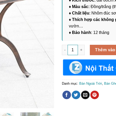
♦ Kích thước:
dài 80cm x
♦ Màu sắc:
Đồng/trắng (t
♦ Chất liệu
: Nhôm đúc sơ
♦ Thích hợp các không 
vườn…
♦ Bảo hành
: 12 tháng
Bàn Ăn Ngoài Trơi Nhập Khẩu
Thêm vào
Danh mục:
Bàn Ngoài Trời
,
Bàn Ghế