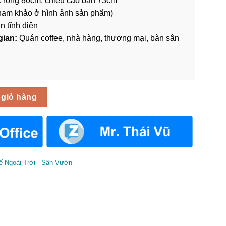
 rộng 80cm, chiều cao bàn 73cm
ham khảo ở hình ảnh sản phẩm)
n tĩnh điện
gian:
Quán coffee, nhà hàng, thương mại, bàn sân
 BNT-006 số lượng
 giỏ hàng
 Ngoài Trời - Sân Vườn