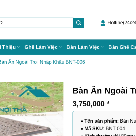
Hotline(24/24
i Thiệu
Ghế Làm Việc
Bàn Làm Việc
Bàn Ghế C
Bàn Ăn Ngoài Trơi Nhập Khẩu BNT-006
Bàn Ăn Ngoài T
3,750,000
₫
♦ Tên sản phẩm:
Bàn Nư
♦ Mã SKU:
BNT-004