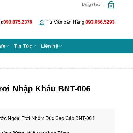
Đăng nhập
0
):
093.875.2379
Tư Vấn bán Hàng:
093.656.5293
afe
Tin Tức
Liên hệ
rơi Nhập Khẩu BNT-006
ớc Ngoài Trời Nhôm Đúc Cao Cấp BNT-004