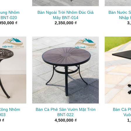
Khung Nhôm
Bàn Ngoài Trời Nhôm Đúc Giả
Bàn Nước 
 BNT-020
Mây BNT-014
Nhập 
Khoảng
950,000
₫
2,350,000
₫
3
giá:
từ
5,250,000 ₫
đến
5,950,000 ₫
Công Nhôm
Bàn Cà Phê Sân Vườn Mặt Tròn
Bàn Cà P
003
BNT-022
Vuô
0
₫
4,500,000
₫
1