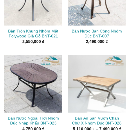
Bàn Tròn Khung Nhôm Mặt
Bàn Nước Ban Công Nhôm
Polywood Giả Gỗ BNT-021
Đúc BNT-007
2,550,000
₫
2,490,000
₫
Bàn Nước Ngoài Trời Nhôm
Bàn Ăn Sân Vườn Chân
Đúc Nhập Khẩu BNT-023
Chữ X Nhôm Đúc BNT-028
Kho
4,750,000
₫
5,110,000
₫
–
7,490,000
₫