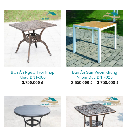
Bàn Ăn Ngoài Trơi Nhập
Bàn Ăn Sân Vườn Khung
Khẩu BNT-006
Nhôm Đúc BNT-025
Kho
3,750,000
₫
2,650,000
₫
–
3,750,000
₫
giá:
từ
2,65
đến
3,75