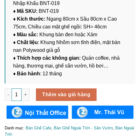
Nhập Khẩu BNT-019
♦ Mã SKU:
BNT-019
♦ Kích thước:
Ngang 80cm x Sâu 80cm x Cao
75cm, Chiều cao mặt ghế ngồi: SH= 46cm
♦ Màu sắc:
Khung bàn đen hoặc Xám
♦ Chất liệu
: Khung Nhôm sơn tĩnh điện, mặt bàn
nan Polywood giả gỗ
♦ Thích hợp các không gian:
Quán coffee, nhà
hàng, thương mại, ghế sân vườn, hồ bơi…
♦ Bảo hành
: 12 tháng
Bàn Ngoài Trời Khung Nhôm Nhập Khẩu BNT-019 số lượng
Thêm vào giỏ hàng
Danh mục:
Bàn Ghế Cafe
,
Bàn Ghế Ngoài Trời - Sân Vườn
,
Bàn Ngoài
Trời