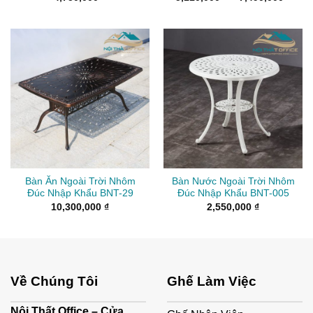
giá:
từ
5,11
đến
7,49
Bàn Ăn Ngoài Trời Nhôm
Bàn Nước Ngoài Trời Nhôm
Đúc Nhập Khẩu BNT-29
Đúc Nhập Khẩu BNT-005
10,300,000
₫
2,550,000
₫
Về Chúng Tôi
Ghế Làm Việc
Nội Thất Office – Cửa