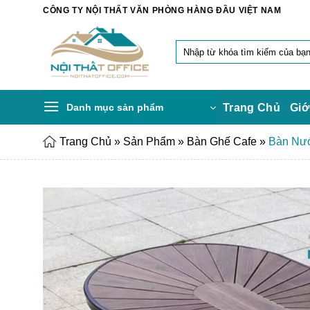
Chuyển
CÔNG TY NỘI THẤT VĂN PHÒNG HÀNG ĐẦU VIỆT NAM
đến
nội
Tìm
dung
kiếm:
Danh mục sản phẩm
Trang Chủ
Giớ
Trang Chủ
»
Sản Phẩm
»
Bàn Ghế Cafe
»
Bàn Nướ