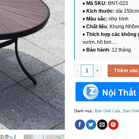
♦ Mã SKU:
BNT-023
♦ Kích thước:
dài 150cm
♦ Màu sắc:
như hình
♦ Chất liệu
: Khung Nhôm 
♦ Thích hợp các không 
vườn, hồ bơi…
♦ Bảo hành
: 12 tháng
Bàn Nước Ngoài Trời Nhôm Đú
Thêm vào
Danh mục:
Bàn Ghế Cafe
,
Bàn Ghế