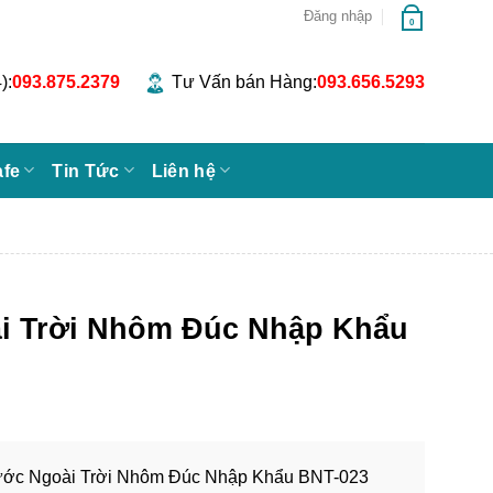
Đăng nhập
0
):
093.875.2379
Tư Vấn bán Hàng:
093.656.5293
afe
Tin Tức
Liên hệ
i Trời Nhôm Đúc Nhập Khẩu
ớc Ngoài Trời Nhôm Đúc Nhập Khẩu BNT-023