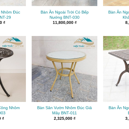
i Nhôm Đúc
Bàn Ăn Ngoài Trời Có Bếp
Bàn Ăn Ngo
NT-29
Nướng BNT-030
Kh
00
₫
11,800,000
₫
8
Công Nhôm
Bàn Sân Vườn Nhôm Đúc Giả
Bàn Ăn Ngo
003
Mây BNT-011
0
₫
2,325,000
₫
3