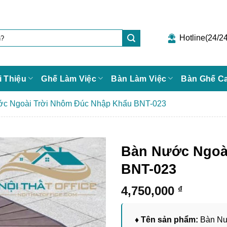
Hotline(24/24
i Thiệu
Ghế Làm Việc
Bàn Làm Việc
Bàn Ghế C
c Ngoài Trời Nhôm Đúc Nhập Khẩu BNT-023
Bàn Nước Ngoà
BNT-023
4,750,000
₫
♦ Tên sản phẩm:
Bàn Nư