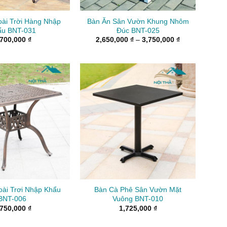
ài Trời Hàng Nhập
Bàn Ăn Sân Vườn Khung Nhôm
ẩu BNT-031
Đúc BNT-025
Khoảng
,700,000
₫
2,650,000
₫
–
3,750,000
₫
giá:
từ
2,650,000 ₫
đến
3,750,000 ₫
ài Trơi Nhập Khẩu
Bàn Cà Phê Sân Vườn Mặt
BNT-006
Vuông BNT-010
,750,000
₫
1,725,000
₫