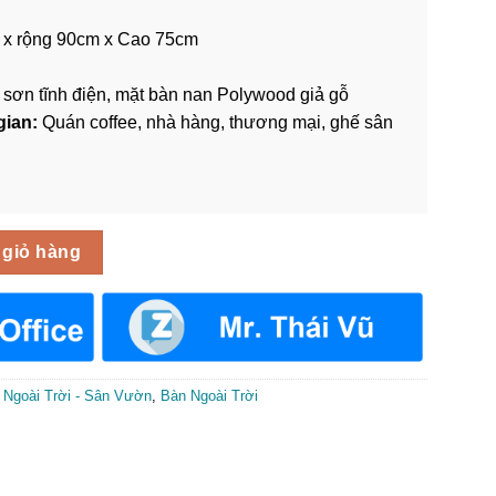
 x rộng 90cm x Cao 75cm
sơn tĩnh điện, mặt bàn nan Polywood giả gỗ
gian:
Quán coffee, nhà hàng, thương mại, ghế sân
c Nhập Khẩu BNT-023 số lượng
 giỏ hàng
 Ngoài Trời - Sân Vườn
,
Bàn Ngoài Trời