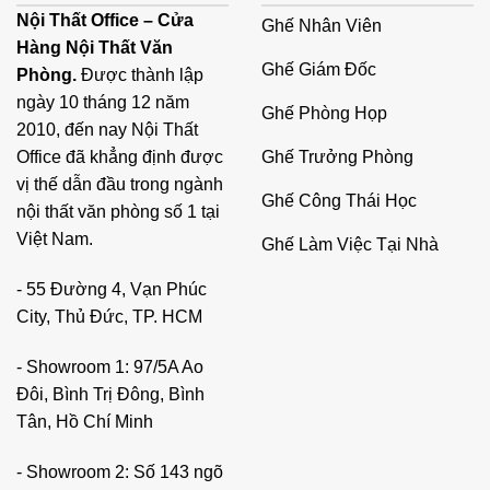
khảo bài viết sau đây, Nội Thất Office xin giới thiệu đến
Nội Thất Office – Cửa
Ghế Nhân Viên
bạn đọc TOP những mẫu ghế làm việc được ưa chuộng
Hàng Nội Thất Văn
nhất tại cửa hàng. Hy vọng, bạn đọc sẽ tìm kiếm được sản
Ghế Giám Đốc
Phòng.
Được thành lập
phẩm mà mình đang cần.
ngày 10 tháng 12 năm
Ghế Phòng Họp
6 lý do bạn chọn ghế làm việc tại nhà đúng
2010, đến nay Nội Thất
chuẩn theo yêu cầu?
Ghế Trưởng Phòng
Office đã khẳng định được
vị thế dẫn đầu trong ngành
Ghế làm việc không chỉ là nơi để ngồi, mà còn là "trung
Ghế Công Thái Học
nội thất văn phòng số 1 tại
tâm" của không gian làm việc tại nhà. Một chiếc ghế tốt sẽ
Việt Nam.
Ghế Làm Việc Tại Nhà
giúp bạn duy trì tư thế ngồi đúng, giảm căng thẳng và đau
lưng khi làm việc trong thời gian dài. Không những thế,
- 55 Đường 4, Vạn Phúc
ghế làm việc còn đóng vai trò quan trọng trong việc tạo
City, Thủ Đức, TP. HCM
cảm giác thoải mái, giúp bạn tập trung vào công việc mà
không bị phân tâm bởi đau nhức hay khó chịu.
- Showroom 1: 97/5A Ao
Đôi, Bình Trị Đông, Bình
Khi bạn làm việc tại nhà, một chiếc ghế làm việc tốt không
Tân, Hồ Chí Minh
chỉ là một món đồ nội thất mà còn là một yếu tố quan trọng
giúp bạn duy trì sức khỏe và hiệu quả công việc. Dưới đây
- Showroom 2: Số 143 ngõ