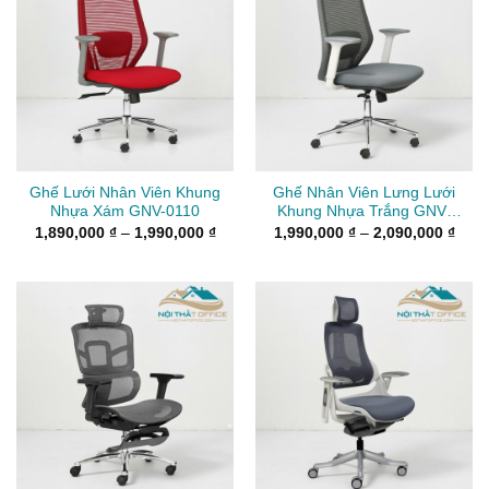
Ghế Lưới Nhân Viên Khung
Ghế Nhân Viên Lưng Lưới
Nhựa Xám GNV-0110
Khung Nhựa Trắng GNV-
0109
Khoảng
Kho
1,890,000
₫
–
1,990,000
₫
1,990,000
₫
–
2,090,000
₫
giá:
giá:
từ
từ
1,890,000 ₫
1,99
đến
đến
1,990,000 ₫
2,09