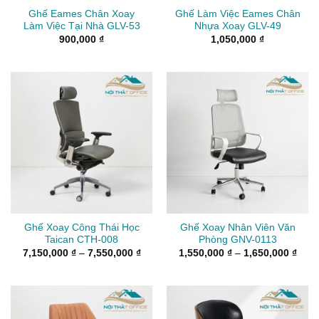
Ghế Eames Chân Xoay
Ghế Làm Việc Eames Chân
Làm Việc Tại Nhà GLV-53
Nhựa Xoay GLV-49
900,000
₫
1,050,000
₫
Ghế Xoay Công Thái Học
Ghế Xoay Nhân Viên Văn
Taican CTH-008
Phòng GNV-0113
Khoảng
Kho
7,150,000
₫
–
7,550,000
₫
1,550,000
₫
–
1,650,000
₫
giá:
giá:
từ
từ
7,150,000 ₫
1,55
đến
đến
7,550,000 ₫
1,65