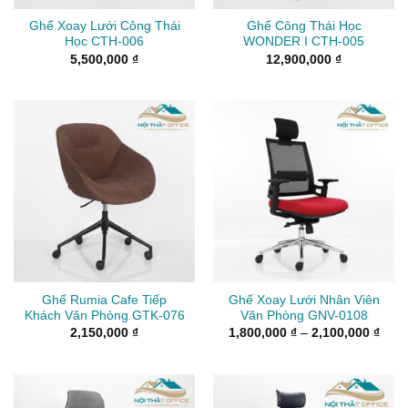
Ghế Xoay Lưới Công Thái
Ghế Công Thái Học
Học CTH-006
WONDER I CTH-005
5,500,000
₫
12,900,000
₫
Ghế Rumia Cafe Tiếp
Ghế Xoay Lưới Nhân Viên
Khách Văn Phòng GTK-076
Văn Phòng GNV-0108
Kho
2,150,000
₫
1,800,000
₫
–
2,100,000
₫
giá:
từ
1,80
đến
2,10