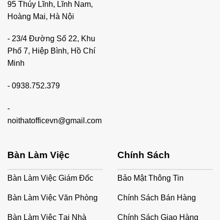
là những lý do vì sao việc lựa chọn ghế làm việc tại nhà
95 Thúy Lĩnh, Lĩnh Nam,
phù hợp lại quan trọng đến vậy:
Hoàng Mai, Hà Nội
- 23/4 Đường Số 22, Khu
Phố 7, Hiệp Bình, Hồ Chí
Minh
-
0938.752.379
-
noithatofficevn@gmail.com
Bàn Làm Việc
Chính Sách
Bàn Làm Việc Giám Đốc
Bảo Mật Thông Tin
Bàn Làm Việc Văn Phòng
Chính Sách Bán Hàng
Bàn Làm Việc Tại Nhà
Chính Sách Giao Hàng