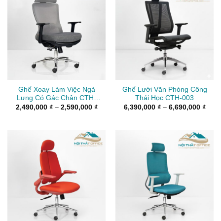
Ghế Xoay Làm Việc Ngả
Ghế Lưới Văn Phòng Công
Lưng Có Gác Chân CTH-
Thái Học CTH-003
004
Khoảng
Kho
2,490,000
₫
–
2,590,000
₫
6,390,000
₫
–
6,690,000
₫
giá:
giá:
từ
từ
2,490,000 ₫
6,39
đến
đến
2,590,000 ₫
6,69