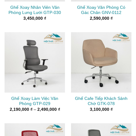
Ghế Xoay Nhân Viên Văn
Ghế Xoay Văn Phòng Có
Phòng Lưng Lưới GTP-030
Gác Chân GNV-0112
3,450,000
₫
2,590,000
₫
Ghế Xoay Làm Việc Văn
Ghế Cafe Tiếp Khách Sảnh
Phòng GTP-029
Chờ GTK-078
Khoảng
2,190,000
₫
–
2,490,000
₫
3,100,000
₫
giá:
từ
2,190,000 ₫
đến
2,490,000 ₫