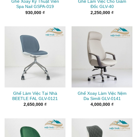
Ghế Xoay Kỹ Thuật Viên
Ghế Làm Việc Cho Giám
Spa Nail GSPA-019
Đốc GLV-40
930,000
₫
2,250,000
₫
Ghế Làm Việc Tại Nhà
Ghế Xoay Làm Việc Nệm
BEETLE FAL GLV-0121
Da Simili GLV-0141
2,650,000
₫
4,000,000
₫