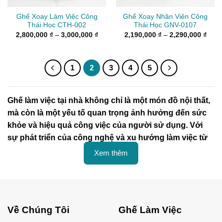
Ghế Xoay Làm Việc Công
Ghế Xoay Nhân Viên Công
Thái Học CTH-002
Thái Học GNV-0107
Khoảng
Kho
2,800,000
₫
–
3,000,000
₫
2,190,000
₫
–
2,290,000
₫
giá:
giá:
từ
từ
2,800,000 ₫
2,19
đến
đến
3,000,000 ₫
2,29
1
2
3
4
5
Ghế làm việc tại nhà không chỉ là một món đồ nội thất,
mà còn là một yếu tố quan trọng ảnh hưởng đến sức
khỏe và hiệu quả công việc của người sử dụng. Với
sự phát triển của công nghệ và xu hướng làm việc từ
xa, việc sở hữu một chiếc ghế làm việc đẹp, thoải mái
Xem thêm
đã trở thành nhu cầu thiết yếu đối với những người
làm việc tại nhà.
Vậy nếu bạn đọc đang quan tâm đến các sản phẩm ghế
Về Chúng Tôi
Ghế Làm Việc
làm việc tại nhà đẹp được ưa chuộng nhất. Cũng tham