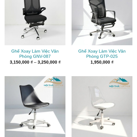
Ghế Xoay Làm Việc Văn
Ghế Xoay Làm Việc Văn
Phòng GNV-087
Phòng GTP-025
Khoảng
3,150,000
₫
–
3,250,000
₫
1,950,000
₫
giá:
từ
3,150,000 ₫
đến
3,250,000 ₫