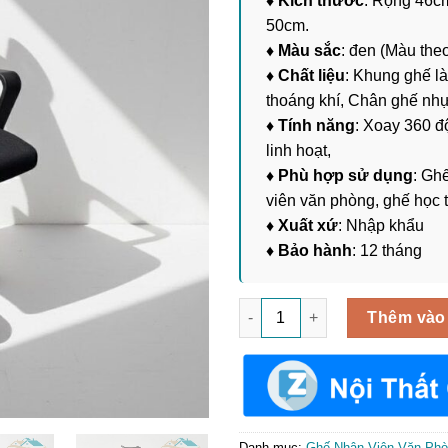
♦ Kích thước
: Rộng 46cm
50cm.
♦ Màu sắc
: đen (Màu the
♦ Chất liệu
: Khung ghế là
thoáng khí, Chân ghế nh
♦ Tính năng
: Xoay 360 đ
linh hoạt,
♦ Phù hợp sử dụng
: Gh
viên văn phòng, ghế học tậ
♦ Xuất xứ
: Nhập khẩu
♦ Bảo hành
: 12 tháng
Ghế Xoay Nhân Viên Có Tựa Đ
Thêm vào
Danh mục:
Ghế Nhân Viên Văn Ph