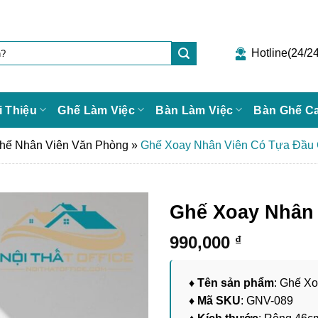
Hotline(24/24
i Thiệu
Ghế Làm Việc
Bàn Làm Việc
Bàn Ghế C
hế Nhân Viên Văn Phòng
»
Ghế Xoay Nhân Viên Có Tựa Đầu
Ghế Xoay Nhân
990,000
₫
♦ Tên sản phẩm
: Ghế X
♦ Mã SKU
: GNV-089