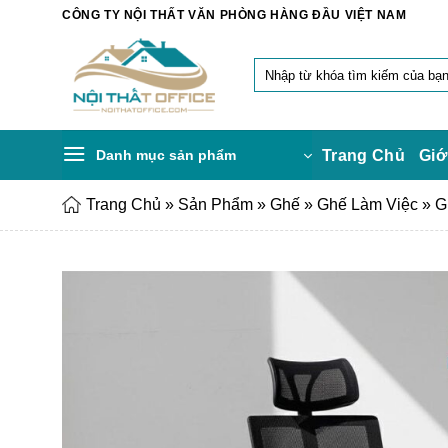
Chuyển
CÔNG TY NỘI THẤT VĂN PHÒNG HÀNG ĐẦU VIỆT NAM
đến
nội
Tìm
dung
kiếm:
Danh mục sản phẩm
Trang Chủ
Giớ
Trang Chủ
»
Sản Phẩm
»
Ghế
»
Ghế Làm Việc
»
G