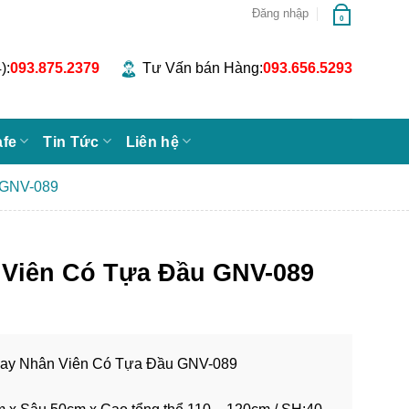
Đăng nhập
0
):
093.875.2379
Tư Vấn bán Hàng:
093.656.5293
afe
Tin Tức
Liên hệ
 GNV-089
 Viên Có Tựa Đầu GNV-089
oay Nhân Viên Có Tựa Đầu GNV-089