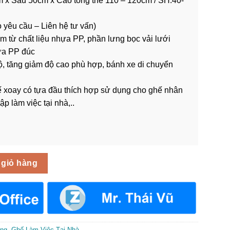
 x Sâu 50cm x Cao tổng thể 110 – 120cm / SH:40-
o yêu cầu – Liên hệ tư vấn)
m từ chất liệu nhựa PP, phần lưng bọc vải lưới
ựa PP đúc
ộ, tăng giảm độ cao phù hợp, bánh xe di chuyển
ế xoay có tựa đầu thích hợp sử dụng cho ghế nhân
p làm việc tại nhà,..
ầu GNV-089 số lượng
 giỏ hàng
òng
,
Ghế Làm Việc Tại Nhà