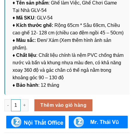
♦
Tên sản phẩm
: Ghế làm Việc, Ghế Chơi Game
Tại Nhà GLV-54
♦
Mã SKU
: GLV-54
♦
Kích thước ghế:
Rộng 65cm * Sâu 69cm, Chiều
cao ghế 12- 128 cm (chiều cao đệm ngồi 45 – 50cm)
♦ Màu sắ
c: Đen/ Xám (Xem thêm hình ảnh sản
phẩm).
♦ Chất liệu
: Chất liệu chính là nệm PVC chống thám
nước và bẩn và khung nhựa màu đen, có khả năng
xoay 360 độ và gác chân có thể ngả nằm trong
khoảng góc 90 – 130 độ
♦ Bảo hành
: 12 tháng
Ghế Làm Việc, Ghế Chơi Game Tại Nhà GLV-54 số lượng
Thêm vào giỏ hàng