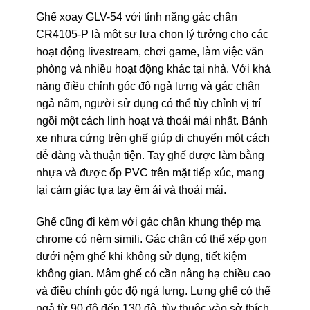
Ghế xoay GLV-54 với tính năng gác chân
CR4105-P là một sự lựa chọn lý tưởng cho các
hoạt động livestream, chơi game, làm việc văn
phòng và nhiều hoạt động khác tại nhà. Với khả
năng điều chỉnh góc độ ngả lưng và gác chân
ngả nằm, người sử dụng có thể tùy chỉnh vị trí
ngồi một cách linh hoạt và thoải mái nhất. Bánh
xe nhựa cứng trên ghế giúp di chuyển một cách
dễ dàng và thuận tiện. Tay ghế được làm bằng
nhựa và được ốp PVC trên mặt tiếp xúc, mang
lại cảm giác tựa tay êm ái và thoải mái.
Ghế cũng đi kèm với gác chân khung thép mạ
chrome có nệm simili. Gác chân có thể xếp gọn
dưới nệm ghế khi không sử dụng, tiết kiệm
không gian. Mâm ghế có cần nâng hạ chiều cao
và điều chỉnh góc độ ngả lưng. Lưng ghế có thể
ngả từ 90 độ đến 130 độ, tùy thuộc vào sở thích