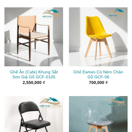
từ
1,550,000 ₫
đến
1,850,000 ₫
Ghế Ăn (Cafe) Khung Sắt
Ghế Eames Có Nệm Chân
Sơn Giả Gỗ GCF-0105
Gỗ GCF-06
2,550,000
₫
700,000
₫