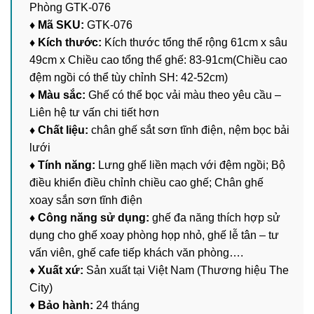
Phòng GTK-076
♦ Mã SKU:
GTK-076
♦ Kích thước:
Kích thước tổng thể rộng 61cm x sâu
49cm x Chiều cao tổng thể ghế: 83-91cm(Chiều cao
đệm ngồi có thể tùy chỉnh SH: 42-52cm)
♦ Màu sắc:
Ghế có thể bọc vải màu theo yêu cầu –
Liên hệ tư vấn chi tiết hơn
♦ Chất liệu:
chân ghế sắt sơn tĩnh điện, nệm bọc bải
lưới
♦ Tính năng:
Lưng ghế liền mạch với đệm ngồi; Bộ
điều khiển điều chỉnh chiều cao ghế; Chân ghế
xoay sắn sơn tĩnh điện
♦ Công năng sử dụng:
ghế đa năng thích hợp sử
dụng cho ghế xoay phòng họp nhỏ, ghế lễ tân – tư
vấn viên, ghế cafe tiếp khách văn phòng….
♦ Xuất xứ:
Sản xuất tại Việt Nam (Thương hiệu The
City)
♦
Bảo hành:
24 tháng