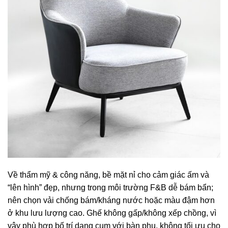
Về thẩm mỹ & công năng, bề mặt nỉ cho cảm giác ấm và
“lên hình” đẹp, nhưng trong môi trường F&B dễ bám bẩn;
nên chọn vải chống bám/kháng nước hoặc màu đậm hơn
ở khu lưu lượng cao. Ghế không gấp/không xếp chồng, vì
vậy phù hợp bố trí dạng cụm với bàn phụ, không tối ưu cho