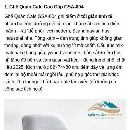
1. Ghế Quán Cafe Cao Cấp GSA-004
Ghế Quán Cafe GSA-004 ghi điểm ở
tối giản tinh tế
:
phom bo tròn, đường nét liền lạc, chân sắt sơn tĩnh điện
mảnh—rất “dễ phối” với modern, Scandinavian hay
industrial nhẹ. Tông xám – đen trung tính giúp không gian
thoáng, đồng nhất với xu hướng “ít mà chất”. Cấu trúc mix-
material (khung gỗ plywood veneer + chân sắt + nệm bọc
nỉ) tăng độ bền và cảm quan vật liệu—đúng trend phối chất
liệu 2025. Kích thước 82×74×80 cm, đệm dày và lưng ôm
đem lại độ thoải mái ngồi lâu, phù hợp góc thư giãn/đọc
sách, khu lounge chờ hoặc café làm việc (dù không có
cổng sạc tích hợp).