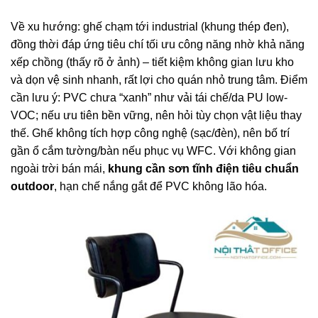
Về xu hướng: ghế chạm tới industrial (khung thép đen),
đồng thời đáp ứng tiêu chí tối ưu công năng nhờ khả năng
xếp chồng (thấy rõ ở ảnh) – tiết kiệm không gian lưu kho
và dọn vệ sinh nhanh, rất lợi cho quán nhỏ trung tâm. Điểm
cần lưu ý: PVC chưa “xanh” như vải tái chế/da PU low-
VOC; nếu ưu tiên bền vững, nên hỏi tùy chọn vật liệu thay
thế. Ghế không tích hợp công nghệ (sạc/đèn), nên bố trí
gần ổ cắm tường/bàn nếu phục vụ WFC. Với không gian
ngoài trời bán mái,
khung cần sơn tĩnh điện tiêu chuẩn
outdoor
, hạn chế nắng gắt để PVC không lão hóa.