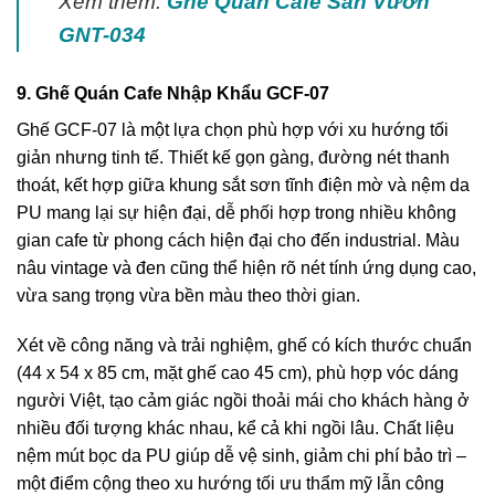
Xem thêm:
Ghế Quán Cafe Sân Vườn
GNT-034
9. Ghế Quán Cafe Nhập Khẩu GCF-07
Ghế GCF-07 là một lựa chọn phù hợp với xu hướng tối
giản nhưng tinh tế. Thiết kế gọn gàng, đường nét thanh
thoát, kết hợp giữa khung sắt sơn tĩnh điện mờ và nệm da
PU mang lại sự hiện đại, dễ phối hợp trong nhiều không
gian cafe từ phong cách hiện đại cho đến industrial. Màu
nâu vintage và đen cũng thể hiện rõ nét tính ứng dụng cao,
vừa sang trọng vừa bền màu theo thời gian.
Xét về công năng và trải nghiệm, ghế có kích thước chuẩn
(44 x 54 x 85 cm, mặt ghế cao 45 cm), phù hợp vóc dáng
người Việt, tạo cảm giác ngồi thoải mái cho khách hàng ở
nhiều đối tượng khác nhau, kể cả khi ngồi lâu. Chất liệu
nệm mút bọc da PU giúp dễ vệ sinh, giảm chi phí bảo trì –
một điểm cộng theo xu hướng tối ưu thẩm mỹ lẫn công