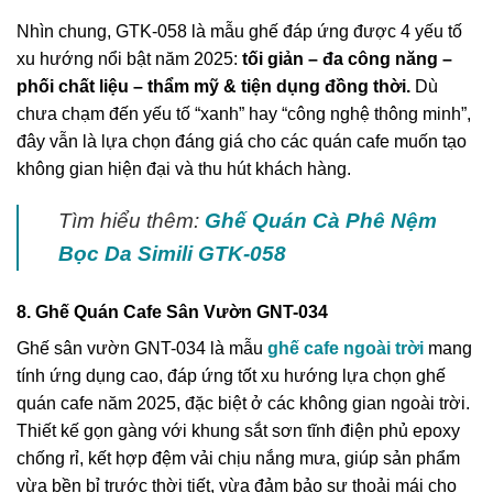
Nhìn chung, GTK-058 là mẫu ghế đáp ứng được 4 yếu tố
xu hướng nổi bật năm 2025:
tối giản – đa công năng –
phối chất liệu – thẩm mỹ & tiện dụng đồng thời.
Dù
chưa chạm đến yếu tố “xanh” hay “công nghệ thông minh”,
đây vẫn là lựa chọn đáng giá cho các quán cafe muốn tạo
không gian hiện đại và thu hút khách hàng.
Tìm hiểu thêm:
Ghế Quán Cà Phê Nệm
Bọc Da Simili GTK-058
8. Ghế Quán Cafe Sân Vườn GNT-034
Ghế sân vườn GNT-034 là mẫu
ghế cafe ngoài trời
mang
tính ứng dụng cao, đáp ứng tốt xu hướng lựa chọn ghế
quán cafe năm 2025, đặc biệt ở các không gian ngoài trời.
Thiết kế gọn gàng với khung sắt sơn tĩnh điện phủ epoxy
chống rỉ, kết hợp đệm vải chịu nắng mưa, giúp sản phẩm
vừa bền bỉ trước thời tiết, vừa đảm bảo sự thoải mái cho