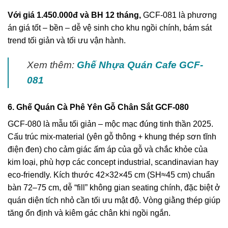
Với giá 1.450.000đ và BH 12 tháng,
GCF-081 là phương
án giá tốt – bền – dễ vệ sinh cho khu ngồi chính, bám sát
trend tối giản và tối ưu vận hành.
Xem thêm:
Ghế Nhựa Quán Cafe GCF-
081
6. Ghế Quán Cà Phê Yên Gỗ Chân Sắt GCF-080
GCF-080 là mẫu tối giản – mộc mạc đúng tinh thần 2025.
Cấu trúc mix-material (yên gỗ thông + khung thép sơn tĩnh
điện đen) cho cảm giác ấm áp của gỗ và chắc khỏe của
kim loại, phù hợp các concept industrial, scandinavian hay
eco-friendly. Kích thước 42×32×45 cm (SH≈45 cm) chuẩn
bàn 72–75 cm, dễ “fill” không gian seating chính, đặc biệt ở
quán diện tích nhỏ cần tối ưu mật độ. Vòng giằng thép giúp
tăng ổn định và kiêm gác chân khi ngồi ngắn.