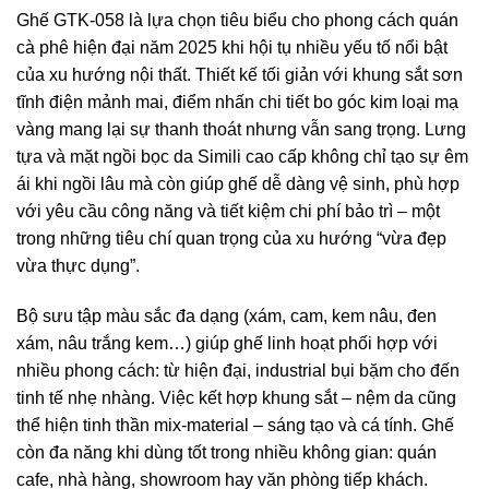
Ghế GTK-058 là lựa chọn tiêu biểu cho phong cách quán
cà phê hiện đại năm 2025 khi hội tụ nhiều yếu tố nổi bật
của xu hướng nội thất. Thiết kế tối giản với khung sắt sơn
tĩnh điện mảnh mai, điểm nhấn chi tiết bo góc kim loại mạ
vàng mang lại sự thanh thoát nhưng vẫn sang trọng. Lưng
tựa và mặt ngồi bọc da Simili cao cấp không chỉ tạo sự êm
ái khi ngồi lâu mà còn giúp ghế dễ dàng vệ sinh, phù hợp
với yêu cầu công năng và tiết kiệm chi phí bảo trì – một
trong những tiêu chí quan trọng của xu hướng “vừa đẹp
vừa thực dụng”.
Bộ sưu tập màu sắc đa dạng (xám, cam, kem nâu, đen
xám, nâu trắng kem…) giúp ghế linh hoạt phối hợp với
nhiều phong cách: từ hiện đại, industrial bụi bặm cho đến
tinh tế nhẹ nhàng. Việc kết hợp khung sắt – nệm da cũng
thể hiện tinh thần mix-material – sáng tạo và cá tính. Ghế
còn đa năng khi dùng tốt trong nhiều không gian: quán
cafe, nhà hàng, showroom hay văn phòng tiếp khách.