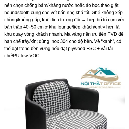
nên chọn chống bám/kháng nước hoặc áo bọc tháo giặt;
houndstooth cũng che vết bẩn nhẹ khá tốt. Ghế không xếp
chồng/không gấp, khối tích tương đối → hợp bố trí cụm với
bàn thấp 40–50 cm ở khu lounge/tiếp khách/entry hơn là
khu quay vòng khách nhanh. Mạ vàng nên ưu tiên PVD để
hạn chế trầy/xỉn; dùng inox 304 cho độ bền. Về “xanh”, có
thể đạt trend bền vững nếu đặt plywood FSC + vải tái
chế/PU low-VOC.