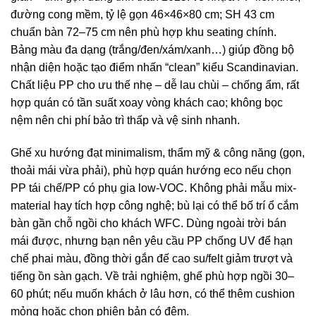
đường cong mềm, tỷ lệ gọn 46×46×80 cm; SH 43 cm
chuẩn bàn 72–75 cm nên phù hợp khu seating chính.
Bảng màu đa dạng (trắng/đen/xám/xanh…) giúp đồng bộ
nhận diện hoặc tạo điểm nhấn “clean” kiểu Scandinavian.
Chất liệu PP cho ưu thế nhẹ – dễ lau chùi – chống ẩm, rất
hợp quán có tần suất xoay vòng khách cao; không bọc
nệm nên chi phí bảo trì thấp và vệ sinh nhanh.
Ghế xu hướng đạt minimalism, thẩm mỹ & công năng (gọn,
thoải mái vừa phải), phù hợp quán hướng eco nếu chọn
PP tái chế/PP có phụ gia low-VOC. Không phải mẫu mix-
material hay tích hợp công nghệ; bù lại có thể bố trí ổ cắm
bàn gần chỗ ngồi cho khách WFC. Dùng ngoài trời bán
mái được, nhưng bạn nên yêu cầu PP chống UV để hạn
chế phai màu, đồng thời gắn đế cao su/felt giảm trượt và
tiếng ồn sàn gạch. Về trải nghiệm, ghế phù hợp ngồi 30–
60 phút; nếu muốn khách ở lâu hơn, có thể thêm cushion
mỏng hoặc chọn phiên bản có đệm.