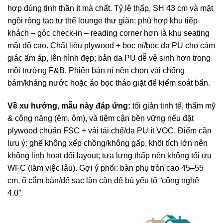
hợp đúng tinh thần ít mà chất. Tỷ lệ thấp, SH 43 cm và mặt
ngồi rộng tạo tư thế lounge thư giãn; phù hợp khu tiếp
khách – góc check-in – reading corner hơn là khu seating
mật độ cao. Chất liệu plywood + bọc nỉ/bọc da PU cho cảm
giác ấm áp, lên hình đẹp; bản da PU dễ vệ sinh hơn trong
môi trường F&B. Phiên bản nỉ nên chọn vải chống
bám/kháng nước hoặc áo bọc tháo giặt để kiểm soát bẩn.
Về xu hướng, mẫu này đáp ứng:
tối giản tinh tế, thẩm mỹ
& công năng (êm, ôm), và tiệm cận bền vững nếu đặt
plywood chuẩn FSC + vải tái chế/da PU ít VOC. Điểm cần
lưu ý: ghế không xếp chồng/không gấp, khối tích lớn nên
không linh hoạt đổi layout; tựa lưng thấp nên không tối ưu
WFC (làm việc lâu). Gợi ý phối: bàn phụ tròn cao 45–55
cm, ổ cắm bàn/đế sạc lân cận để bù yếu tố “công nghệ
4.0”.