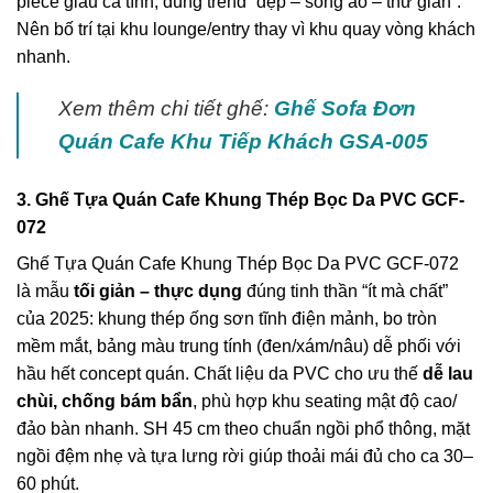
piece giàu cá tính, đúng trend “đẹp – sống ảo – thư giãn”.
Nên bố trí tại khu lounge/entry thay vì khu quay vòng khách
nhanh.
Xem thêm chi tiết ghế:
Ghế Sofa Đơn
Quán Cafe Khu Tiếp Khách GSA-005
3. Ghế Tựa Quán Cafe Khung Thép Bọc Da PVC GCF-
072
Ghế Tựa Quán Cafe Khung Thép Bọc Da PVC GCF-072
là mẫu
tối giản – thực dụng
đúng tinh thần “ít mà chất”
của 2025: khung thép ống sơn tĩnh điện mảnh, bo tròn
mềm mắt, bảng màu trung tính (đen/xám/nâu) dễ phối với
hầu hết concept quán. Chất liệu da PVC cho ưu thế
dễ lau
chùi, chống bám bẩn
, phù hợp khu seating mật độ cao/
đảo bàn nhanh. SH 45 cm theo chuẩn ngồi phổ thông, mặt
ngồi đệm nhẹ và tựa lưng rời giúp thoải mái đủ cho ca 30–
60 phút.