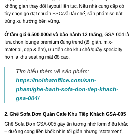
không gian thay đổi layout liên tục. Nếu nhà cung cấp có
tùy chọn gỗ đạt chuẩn FSC/vải tái chế, sản phẩm sẽ bắt
trúng xu hướng bền vững.
Ở tầm giá 6.500.000đ và bảo hành 12 tháng
, GSA-004 là
lựa chọn lounge premium đúng trend (tối giản, mix-
material, đẹp & êm), ưu tiên cho khu chờ/quầy specialty
hơn là khu seating mật độ cao.
Tìm hiểu thêm về sản phẩm:
https://noithatoffice.com/san-
pham/ghe-banh-sofa-don-tiep-khach-
gsa-004/
2. Ghế Sofa Đơn Quán Cafe Khu Tiếp Khách GSA-005
Ghế Sofa Đơn GSA-005 gây ấn tượng nhờ form điêu khắc
– đường cong liền khối: nhìn tối giản nhưng “statement”,