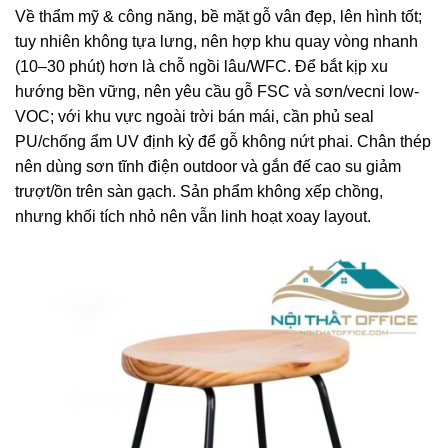
Về thẩm mỹ & công năng, bề mặt gỗ vân đẹp, lên hình tốt;
tuy nhiên không tựa lưng, nên hợp khu quay vòng nhanh
(10–30 phút) hơn là chỗ ngồi lâu/WFC. Để bắt kịp xu
hướng bền vững, nên yêu cầu gỗ FSC và sơn/vecni low-
VOC; với khu vực ngoài trời bán mái, cần phủ seal
PU/chống ẩm UV định kỳ để gỗ không nứt phai. Chân thép
nên dùng sơn tĩnh điện outdoor và gắn đế cao su giảm
trượt/ồn trên sàn gạch. Sản phẩm không xếp chồng,
nhưng khối tích nhỏ nên vẫn linh hoạt xoay layout.