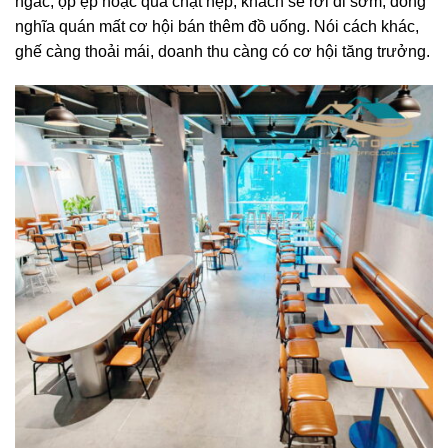
ngắc, ọp ẹp hoặc quá chật hẹp, khách sẽ rời đi sớm, đồng
nghĩa quán mất cơ hội bán thêm đồ uống. Nói cách khác,
ghế càng thoải mái, doanh thu càng có cơ hội tăng trưởng.