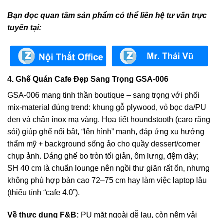
Bạn đọc quan tâm sản phẩm có thể liên hệ tư vấn trực
tuyến tại:
4. Ghế Quán Cafe Đẹp Sang Trọng GSA-006
GSA-006 mang tinh thần boutique – sang trọng với phối
mix-material đúng trend: khung gỗ plywood, vỏ bọc da/PU
đen và chân inox mạ vàng. Họa tiết houndstooth (caro răng
sói) giúp ghế nổi bật, “lên hình” mạnh, đáp ứng xu hướng
thẩm mỹ + background sống ảo cho quầy dessert/corner
chụp ảnh. Dáng ghế bo tròn tối giản, ôm lưng, đệm dày;
SH 40 cm là chuẩn lounge nên ngồi thư giãn rất ổn, nhưng
không phù hợp bàn cao 72–75 cm hay làm việc laptop lâu
(thiếu tính “cafe 4.0”).
Về thực dụng F&B:
PU mặt ngoài dễ lau, còn nệm vải