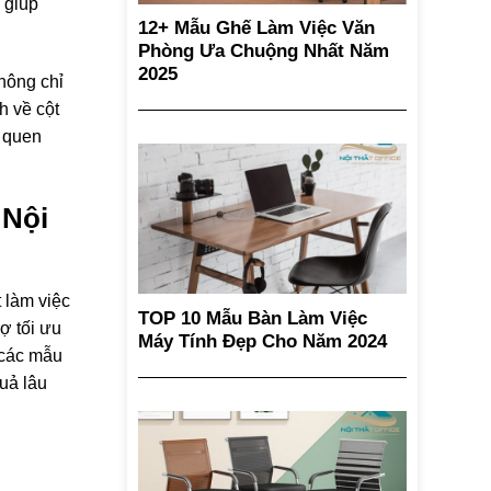
 giúp
12+ Mẫu Ghế Làm Việc Văn
Phòng Ưa Chuộng Nhất Năm
2025
hông chỉ
h về cột
i quen
 Nội
 làm việc
TOP 10 Mẫu Bàn Làm Việc
ợ tối ưu
Máy Tính Đẹp Cho Năm 2024
, các mẫu
uả lâu