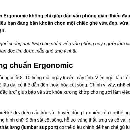
Ergonomic không chỉ giúp dân văn phòng giảm thiểu đau
Nếu bạn đang băn khoăn chọn một chiếc ghế vừa đẹp, vừa 
ạn.
 ghế chống đau lưng cho nhân viên văn phòng hay người làm việ
 bạn đọc tìm được mẫu ghế ưng ý nhất.
ưng chuẩn Ergonomic
i ngồi từ 8–10 tiếng mỗi ngày trước máy tính. Việc ngồi lâu trê
 lâu dài có thể dẫn đến thoái hóa cột sống. Chính vì vậy,
ghế 
hủ đắc lực” giúp bảo vệ sức khỏe xương khớp cho người làm việ
hiết kế dựa trên cấu trúc và chuyển động tự nhiên của cơ thể n
 hình chữ S ôm sát cột sống, hỗ trợ vùng thắt lưng và cổ vai, 
thắt lưng (lumbar support)
có thể điều chỉnh để hạn chế gù l