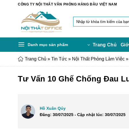
Chuyển
CÔNG TY NỘI THẤT VĂN PHÒNG HÀNG ĐẦU VIỆT NAM
đến
nội
Tìm
dung
kiếm:
Danh mục sản phẩm
Trang Chủ
Giớ
Trang Chủ
»
Tin Tức
»
Nội Thất Phòng Làm Việc
Tư Vấn 10 Ghế Chống Đau L
Hồ Xuân Qúy
Đăng: 30/07/2025 - Cập nhật lúc: 30/07/2025