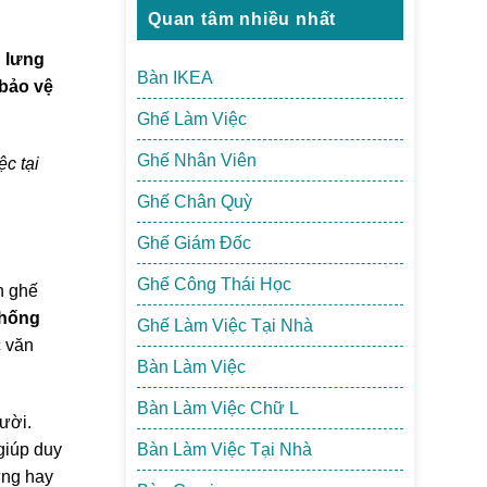
Quan tâm nhiều nhất
 lưng
Bàn IKEA
bảo vệ
Ghế Làm Việc
Ghế Nhân Viên
c tại
Ghế Chân Quỳ
Ghế Giám Đốc
Ghế Công Thái Học
n ghế
chống
Ghế Làm Việc Tại Nhà
c văn
Bàn Làm Việc
Bàn Làm Việc Chữ L
gười.
giúp duy
Bàn Làm Việc Tại Nhà
ưng hay