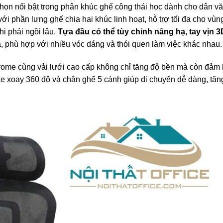
n nổi bật trong phân khúc ghế công thái học dành cho dân v
i phần lưng ghế chia hai khúc linh hoạt, hỗ trợ tối đa cho vùng
hi phải ngồi lâu.
Tựa đầu có thể tùy chỉnh nâng hạ, tay vịn 
, phù hợp với nhiều vóc dáng và thói quen làm việc khác nhau.
rome cùng vải lưới cao cấp không chỉ tăng độ bền mà còn đảm
xe xoay 360 độ và chân ghế 5 cánh giúp di chuyển dễ dàng, tăng