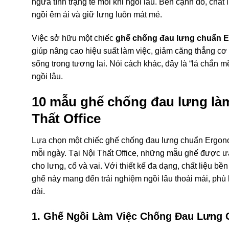
ngừa tình trạng tê mỏi khi ngồi lâu. Bên cạnh đó, chấ
ngồi êm ái và giữ lưng luôn mát mẻ.
Việc sở hữu một chiếc
ghế chống đau lưng chuẩn 
giúp nâng cao hiệu suất làm việc, giảm căng thẳng cơ
sống trong tương lai. Nói cách khác, đây là “lá chắn
ngồi lâu.
10 mẫu ghế chống đau lưng làm
Thất Office
Lựa chọn một chiếc ghế chống đau lưng chuẩn Ergonom
mỗi ngày. Tại Nội Thất Office, những mẫu ghế được ưa 
cho lưng, cổ và vai. Với thiết kế đa dạng, chất liệu bề
ghế này mang đến trải nghiệm ngồi lâu thoải mái, phù
dài.
1. Ghế Ngồi Làm Việc Chống Đau Lưng 