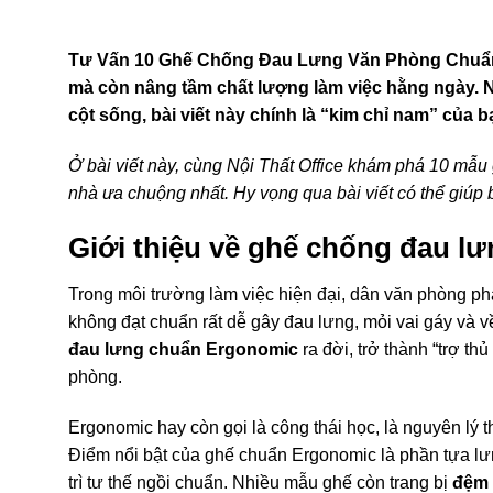
Tư Vấn 10 Ghế Chống Đau Lưng Văn Phòng Chuẩn 
mà còn nâng tầm chất lượng làm việc hằng ngày. 
cột sống, bài viết này chính là “kim chỉ nam” của b
Ở bài viết này, cùng Nội Thất Office khám phá 10 mẫu
nhà ưa chuộng nhất. Hy vọng qua bài viết có thể giúp
Giới thiệu về ghế chống đau l
Trong môi trường làm việc hiện đại, dân văn phòng phả
không đạt chuẩn rất dễ gây đau lưng, mỏi vai gáy và về
đau lưng chuẩn Ergonomic
ra đời, trở thành “trợ t
phòng.
Ergonomic hay còn gọi là công thái học, là nguyên lý t
Điểm nổi bật của ghế chuẩn Ergonomic là phần tựa lưng
trì tư thế ngồi chuẩn. Nhiều mẫu ghế còn trang bị
đệm 