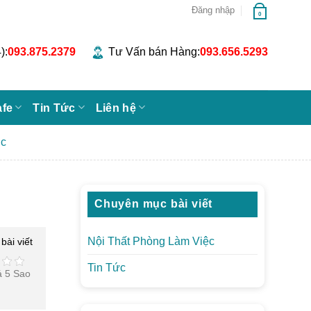
Đăng nhập
0
):
093.875.2379
Tư Vấn bán Hàng:
093.656.5293
afe
Tin Tức
Liên hệ
ic
Chuyên mục bài viết
Nội Thất Phòng Làm Việc
bài viết
Tin Tức
á 5 Sao