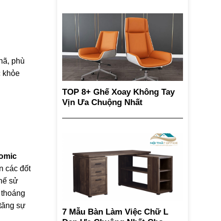
hã, phù
c khỏe
TOP 8+ Ghế Xoay Không Tay
Vịn Ưa Chuộng Nhất
omic
n các đốt
Ghế sử
 thoáng
 tăng sự
7 Mẫu Bàn Làm Việc Chữ L