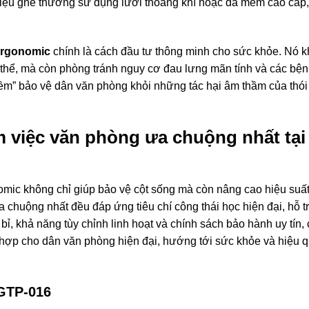
t liệu ghế thường sử dụng lưới thoáng khí hoặc da mềm cao cấp,
Ergonomic
chính là cách đầu tư thông minh cho sức khỏe. Nó k
 thể, mà còn phòng tránh nguy cơ đau lưng mãn tính và các bện
 mềm” bảo vệ dân văn phòng khỏi những tác hại âm thầm của thó
 việc văn phòng ưa chuộng nhất tại
ic không chỉ giúp bảo vệ cột sống mà còn nâng cao hiệu suất
chuộng nhất đều đáp ứng tiêu chí công thái học hiện đại, hỗ tr
n bỉ, khả năng tùy chỉnh linh hoạt và chính sách bảo hành uy tín
 hợp cho dân văn phòng hiện đại, hướng tới sức khỏe và hiệu q
GTP-016