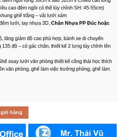
 đệm ngồi rộng 50cm x sâu 52cm x Chiều cao tổng
iều cao đệm ngồi có thể tùy chỉnh SH: 45-55cm)
khung ghế trắng – vải lưới xám
đệm lưới, tay nhựa 3D,
Chân Nhựa PP Đúc hoặc
, tăng giảm độ cao phù hợp, bánh xe di chuyển
 135 độ – có gác chân, thiết kế 2 lưng tùy chỉnh lên
Ghế xoay lưới văn phòng thiết kế công thái học thích
ên văn phòng, ghế làm việc trưởng phòng, ghế làm
 GTP-024 số lượng
 giỏ hàng