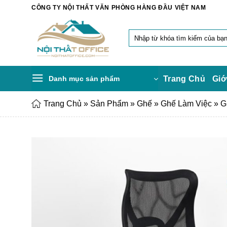
Chuyển
CÔNG TY NỘI THẤT VĂN PHÒNG HÀNG ĐẦU VIỆT NAM
đến
nội
Tìm
dung
kiếm:
Danh mục sản phẩm
Trang Chủ
Giớ
Trang Chủ
»
Sản Phẩm
»
Ghế
»
Ghế Làm Việc
»
G