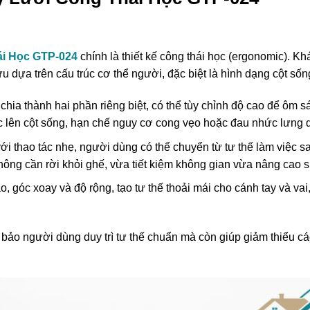
i Học GTP-024
chính là thiết kế công thái học (ergonomic). K
dựa trên cấu trúc cơ thể người, đặc biệt là hình dạng cột sốn
ia thành hai phần riêng biệt, có thể tùy chỉnh độ cao để ôm sát
c lên cột sống, hạn chế nguy cơ cong vẹo hoặc đau nhức lưng d
ới thao tác nhẹ, người dùng có thể chuyển từ tư thế làm việc s
hông cần rời khỏi ghế, vừa tiết kiệm không gian vừa nâng cao sự
, góc xoay và độ rộng, tạo tư thế thoải mái cho cánh tay và vai
ảo người dùng duy trì tư thế chuẩn mà còn giúp giảm thiểu các