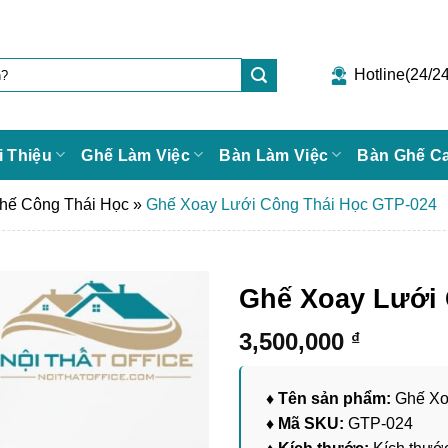
Hotline(24/24
i Thiệu
Ghế Làm Việc
Bàn Làm Việc
Bàn Ghế C
hế Công Thái Học
»
Ghế Xoay Lưới Công Thái Học GTP-024
Ghế Xoay Lưới 
3,500,000
₫
♦ Tên sản phẩm:
Ghế Xo
♦ Mã SKU:
GTP-024