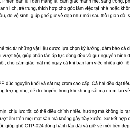
t. Phiên bản full đen mang lại cảm giác mạnh mẽ, sang trọng, 
anh lịch, trẻ trung, thích hợp cho góc làm việc tại nhà hoặc k
àu, dễ vệ sinh, giúp ghế giữ vẻ đẹp như mới sau thời gian dài 
ác từ những vật liệu được lựa chọn kỹ lưỡng, đảm bảo cả độ 
 vượt trội, giúp phân tán áp lực đồng đều và giữ nguyên hình dạ
 hôi, cho cảm giác mát mẻ ngay cả khi bạn làm việc nhiều giờ li
P đúc nguyên khối và sắt mạ crom cao cấp. Cả hai đều đạt tiêu 
ng lượng nhẹ, dễ di chuyển, trong khi khung sắt mạ crom tạo v
mịn, chịu lực tốt, có thể điều chỉnh nhiều hướng mà không lo r
rượt êm trên mọi mặt sàn mà không gây trầy xước. Sự kết hợp c
i, giúp ghế GTP-024 đồng hành lâu dài và giữ vẻ mới bền đẹp 