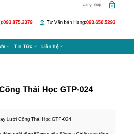
Đăng nhập
0
):
093.875.2379
Tư Vấn bán Hàng:
093.656.5293
afe
Tin Tức
Liên hệ
Công Thái Học GTP-024
ay Lưới Công Thái Học GTP-024