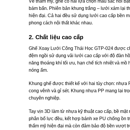
Về thẩm mỹ, ghế có hai lựa chọn màu sắc nổi bậ
bám bẩn. Phiên bản khung trắng – lưới xám lại th
hiện đại. Cả hai đều sử dụng lưới cao cấp bền m
phong cách nội thất khác nhau.
2. Chất liệu cao cấp
Ghế Xoay Lưới Công Thái Học GTP-024 được chế t
đệm ngồi sử dụng vải lưới cao cấp với độ đàn hồi
năng thoáng khí tối ưu, hạn chế tích nhiệt và mồ
nóng ẩm.
Khung ghế được thiết kế với hai tùy chọn: nhựa P
cong vênh và gỉ sét. Khung nhựa PP mang lại trọ
chuyên nghiệp.
Tay vịn 3D làm từ nhựa kỹ thuật cao cấp, bề mặt 
phân bổ lực đều, kết hợp bánh xe PU chống ồn t
thẩm mỹ hiện đại mà còn đảm bảo độ bền vượt trộ