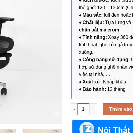
♦ Kích thước:
Kích thước
thể ghế: 120 – 130cm (Ch
♦ Màu sắc:
full đen hoặc 
♦ Chất liệu:
Tựa lưng và 
chân sắt mạ crom
♦ Tính năng:
Xoay 360 độ
linh hoạt, ghế có ngả lưng
xuống,
♦ Công năng sử dụng:
hợp sử dụng ghế nhân vi
việc tại nhà,….
♦ Xuất xứ:
Nhập khẩu
♦
Bảo hành:
12 tháng
Ghế Xoay Lưới Công Thái Học
Thêm vào