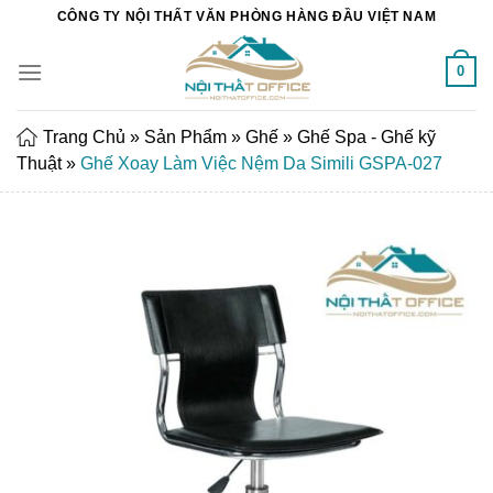
Chuyển
CÔNG TY NỘI THẤT VĂN PHÒNG HÀNG ĐẦU VIỆT NAM
đến
nội
0
dung
Trang Chủ
»
Sản Phẩm
»
Ghế
»
Ghế Spa - Ghế kỹ
Thuật
»
Ghế Xoay Làm Việc Nệm Da Simili GSPA-027