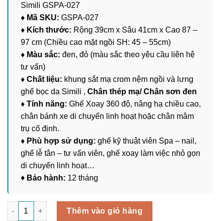
Simili GSPA-027
♦ Mã SKU:
GSPA-027
♦ Kích thước:
Rộng 39cm x Sâu 41cm x Cao 87 –
97 cm (Chiều cao mặt ngồi SH: 45 – 55cm)
♦ Màu sắc:
đen, đỏ (màu sắc theo yêu cầu liên hệ
tư vấn)
♦ Chất liệu:
khung sắt mạ crom nệm ngồi và lưng
ghế bọc da Simili ,
Chân thép mạ/ Chân sơn đen
♦ Tính năng:
Ghế Xoay 360 độ, nâng hạ chiều cao,
chân bánh xe di chuyển linh hoạt hoặc chân mâm
trụ cố định.
♦ Phù hợp sử dụng:
ghế kỹ thuật viên Spa – nail,
ghế lễ tân – tư vấn viên, ghế xoay làm việc nhỏ gọn
di chuyển linh hoạt…
♦
Bảo hành:
12 tháng
Ghế Xoay Làm Việc Nệm Da Simili GSPA-027 số lượng
Thêm vào giỏ hàng