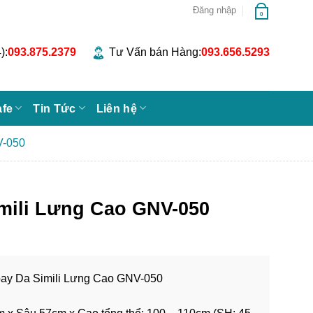
Đăng nhập
0
):
093.875.2379
Tư Vấn bán Hàng:
093.656.5293
afe
Tin Tức
Liên hệ
V-050
mili Lưng Cao GNV-050
ay Da Simili Lưng Cao GNV-050