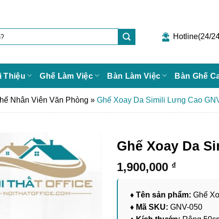
Hotline(24/24
i Thiệu
Ghế Làm Việc
Bàn Làm Việc
Bàn Ghế C
hế Nhân Viên Văn Phòng
»
Ghế Xoay Da Simili Lưng Cao GN
Ghế Xoay Da Si
1,900,000
₫
♦ Tên sản phẩm:
Ghế Xo
♦ Mã SKU:
GNV-050