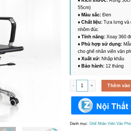
♦ Kích thước:
Rộng 50cm 
55cm)
♦ Màu sắc:
Đen
♦ Chất liệu:
Tựa lưng và đ
nhôm đúc
♦ Tính năng:
Xoay 360 độ
♦ Phù hợp sử dụng:
Mẫu
cho ghế nhân viên văn p
♦ Xuất xứ:
Nhập khẩu
♦
Bảo hành:
12 tháng
Ghế Xoay Da Simili Lưng Cao 
Thêm vào
Danh mục:
Ghế Nhân Viên Văn Ph