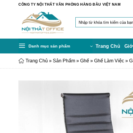
Chuyển
CÔNG TY NỘI THẤT VĂN PHÒNG HÀNG ĐẦU VIỆT NAM
đến
nội
Tìm
dung
kiếm:
Danh mục sản phẩm
Trang Chủ
Giớ
Trang Chủ
»
Sản Phẩm
»
Ghế
»
Ghế Làm Việc
»
G