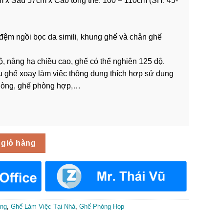
x Sâu 57cm x Cao tổng thể: 100 – 110cm (SH: 45-
ệm ngồi bọc da simili, khung ghế và chân ghế
, nâng hạ chiều cao, ghế có thể nghiên 125 độ.
 ghế xoay làm việc thông dụng thích hợp sử dụng
hòng, ghế phòng hợp,…
GNV-050 số lượng
 giỏ hàng
òng
,
Ghế Làm Việc Tại Nhà
,
Ghế Phòng Họp