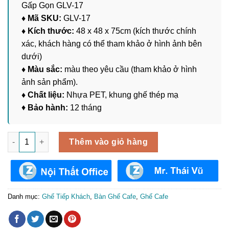
Gấp Gọn GLV-17
♦ Mã SKU:
GLV-17
♦ Kích thước:
48 x 48 x 75cm (kích thước chính
xác, khách hàng có thể tham khảo ở hình ảnh bên
dưới)
♦ Màu sắc:
màu theo yêu cầu (tham khảo ở hình
ảnh sản phẩm).
♦ Chất liệu:
Nhựa PET, khung ghế thép mạ
♦
Bảo hành:
12 tháng
Ghế Làm Việc Trong Suốt Có Thể Gấp Gọn GLV-17 số lượng
Thêm vào giỏ hàng
Danh mục:
Ghế Tiếp Khách
,
Bàn Ghế Cafe
,
Ghế Cafe