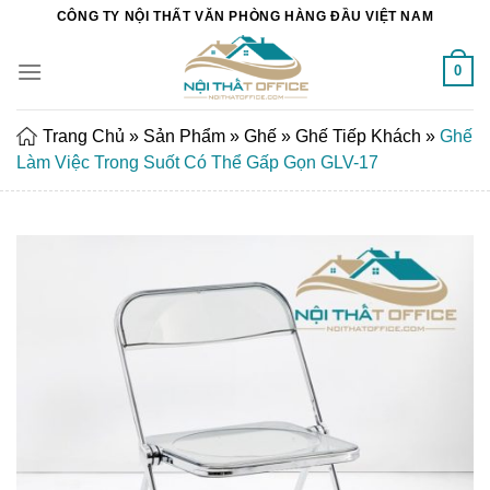
Chuyển
CÔNG TY NỘI THẤT VĂN PHÒNG HÀNG ĐẦU VIỆT NAM
đến
nội
0
dung
Trang Chủ
»
Sản Phẩm
»
Ghế
»
Ghế Tiếp Khách
»
Ghế
Làm Việc Trong Suốt Có Thể Gấp Gọn GLV-17