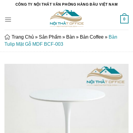
Chuyển
CÔNG TY NỘI THẤT VĂN PHÒNG HÀNG ĐẦU VIỆT NAM
đến
nội
0
dung
Trang Chủ
»
Sản Phẩm
»
Bàn
»
Bàn Coffee
»
Bàn
Tulip Mặt Gỗ MDF BCF-003