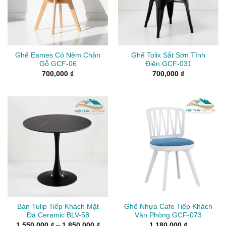
Ghế Eames Có Nệm Chân
Ghế Tolix Sắt Sơn Tĩnh
Gỗ GCF-06
Điện GCF-031
700,000
₫
700,000
₫
Bàn Tulip Tiếp Khách Mặt
Ghế Nhựa Cafe Tiếp Khách
Đá Ceramic BLV-58
Văn Phòng GCF-073
Khoảng
1,550,000
₫
–
1,850,000
₫
1,180,000
₫