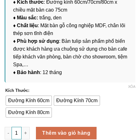
♦ Kích thước
: Đường kính 60cm/70cm/80cm x
1,400,000 ₫
chiều mặt bàn cao 75cm
♦ Màu sắc:
trắng, den
♦ Chất liệu
: Mặt bàn gỗ công nghiệp MDF, chân lõi
thép sơn tĩnh điện
♦ Phù hợp sử dụng
: Bàn tulip sản phẩm phổ biến
được khách hàng ưa chuộng sử dụng cho bàn cafe
tiếp khách văn phòng, bàn chờ cho showroom, tiệm
Spa,…
♦ Bảo hành
: 12 tháng
XÓA
Kích Thước:
Đường Kính 60cm
Đường Kính 70cm
Đường Kính 80cm
Bàn Tulip Mặt Gỗ MDF BCF-003 số lượng
Thêm vào giỏ hàng