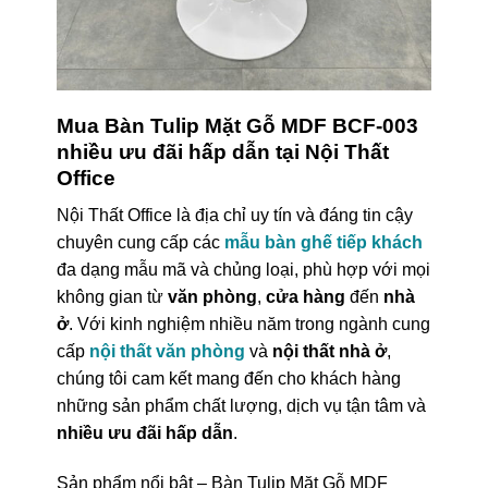
Mua Bàn Tulip Mặt Gỗ MDF BCF-003
nhiều ưu đãi hấp dẫn tại Nội Thất
Office
Nội Thất Office là địa chỉ uy tín và đáng tin cậy
chuyên cung cấp các
mẫu bàn ghế tiếp khách
đa dạng mẫu mã và chủng loại, phù hợp với mọi
không gian từ
văn phòng
,
cửa hàng
đến
nhà
ở
. Với kinh nghiệm nhiều năm trong ngành cung
cấp
nội thất văn phòng
và
nội thất nhà ở
,
chúng tôi cam kết mang đến cho khách hàng
những sản phẩm chất lượng, dịch vụ tận tâm và
nhiều ưu đãi hấp dẫn
.
Sản phẩm nổi bật – Bàn Tulip Mặt Gỗ MDF