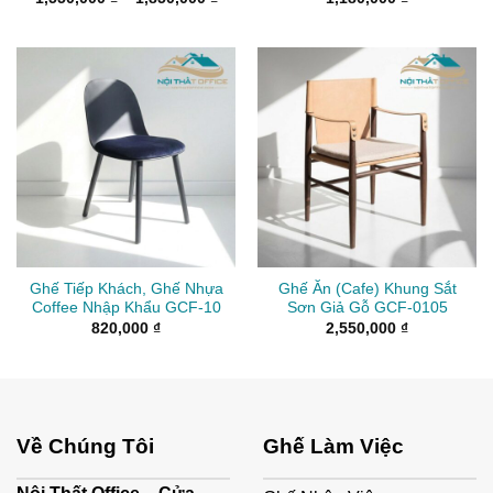
giá:
từ
1,550,000 ₫
đến
1,850,000 ₫
Ghế Tiếp Khách, Ghế Nhựa
Ghế Ăn (Cafe) Khung Sắt
Coffee Nhập Khẩu GCF-10
Sơn Giả Gỗ GCF-0105
820,000
₫
2,550,000
₫
Về Chúng Tôi
Ghế Làm Việc