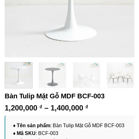
Bàn Tulip Mặt Gỗ MDF BCF-003
Khoảng
1,200,000
–
1,400,000
₫
₫
giá:
từ
♦ Tên sản phẩm
: Bàn Tulip Mặt Gỗ MDF BCF-003
1,200,000 ₫
♦ Mã SKU
: BCF-003
đến