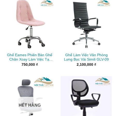
Ghế Eames Phiên Bản Ghế
Ghế Làm Việc Văn Phòng
Chân Xoay Làm Việc Tại
Lưng Bọc Vải Simili GLV-09
Nhà GLV-24
750,000
₫
2,100,000
₫
HẾT HÀNG