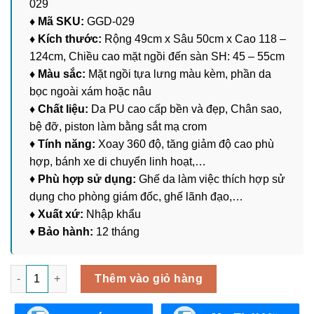
029
♦ Mã SKU:
GGD-029
♦ Kích thước:
Rộng 49cm x Sâu 50cm x Cao 118 –
124cm, Chiều cao mặt ngồi đến sàn SH: 45 – 55cm
♦ Màu sắc:
Mặt ngồi tựa lưng màu kèm, phần da
bọc ngoài xám hoặc nâu
♦ Chất liệu:
Da PU cao cấp bền và đẹp, Chân sao,
bệ đỡ, piston làm bằng sắt mạ crom
♦
Tính năng:
Xoay 360 độ, tăng giảm độ cao phù
hợp, bánh xe di chuyển linh hoạt,…
♦
Phù hợp sử dụng:
Ghế da làm việc thích hợp sử
dụng cho phòng giám đốc, ghế lãnh đạo,…
♦ Xuất xứ:
Nhập khẩu
♦
Bảo hành:
12 tháng
Ghế Làm Việc Giám Đốc GGD-029 số lượng
Thêm vào giỏ hàng