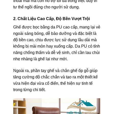
thoải mái mà còn hỗ trợ tối đa trong việc duy trì
tư thế ngồi đúng cho người sử dụng.
2. Chất Liệu Cao Cấp, Độ Bền Vượt Trội
Ghế được bọc bằng da PU cao cấp, mang lại vẻ
ngoài sáng bóng, dễ bảo dưỡng và đặc biệt là
độ bền cao, chịu được lực sử dụng lâu dài mà
không bị mài mòn hay xuống cấp. Da PU có tính
năng chống thấm và dễ vệ sinh, chỉ cần lau chùi
nhẹ nhàng là ghế lại như mới.
Ngoài ra, phần tay ghế và chân ghế ốp gỗ giúp
tăng cường độ chắc chắn và tạo ra một thiết kế
vừa hiện đại vừa cổ điển, thể hiện sự tinh tế
trong từng chi tiết.