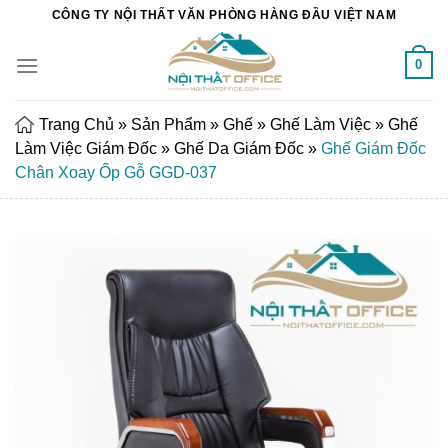
Chuyển
CÔNG TY NỘI THẤT VĂN PHÒNG HÀNG ĐẦU VIỆT NAM
đến
nội
0
dung
Trang Chủ
»
Sản Phẩm
»
Ghế
»
Ghế Làm Việc
»
Ghế
Làm Việc Giám Đốc
»
Ghế Da Giám Đốc
»
Ghế Giám Đốc
Chân Xoay Ốp Gỗ GGD-037