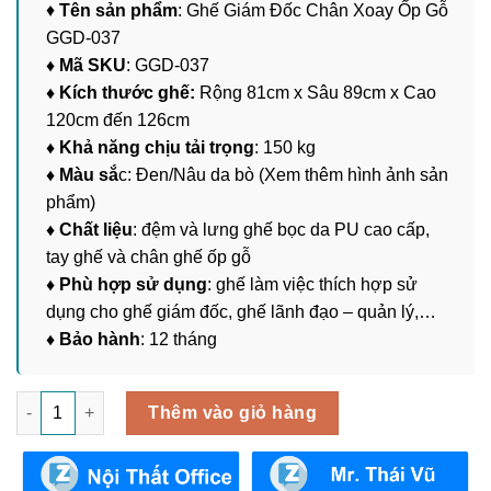
♦
Tên sản phẩm
: Ghế Giám Đốc Chân Xoay Ốp Gỗ
GGD-037
♦ Mã SKU
: GGD-037
♦ Kích thước ghế:
Rộng 81cm x Sâu 89cm x Cao
120cm đến 126cm
♦ Khả năng chịu tải trọng
: 150 kg
♦ Màu sắ
c: Đen/Nâu da bò (Xem thêm hình ảnh sản
phẩm)
♦ Chất liệu
: đệm và lưng ghế bọc da PU cao cấp,
tay ghế và chân ghế ốp gỗ
♦ Phù hợp sử dụng
: ghế làm việc thích hợp sử
dụng cho ghế giám đốc, ghế lãnh đạo – quản lý,…
♦ Bảo hành
: 12 tháng
Ghế Giám Đốc Chân Xoay Ốp Gỗ GGD-037 số lượng
Thêm vào giỏ hàng