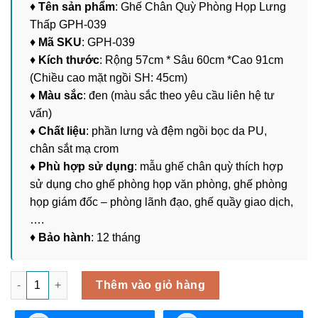
♦
Tên sản phẩm
: Ghế Chân Quỳ Phòng Họp Lưng
Thấp GPH-039
♦
Mã SKU
: GPH-039
♦
Kích thước
: Rộng 57cm * Sâu 60cm *Cao 91cm
(Chiều cao mặt ngồi SH: 45cm)
♦ Màu sắc
: đen (màu sắc theo yêu cầu liên hệ tư
vấn)
♦ Chất liệu
: phần lưng và đệm ngồi bọc da PU,
chân sắt mạ crom
♦ Phù hợp sử dụng
: mẫu ghế chân quỳ thích hợp
sử dụng cho ghế phòng họp văn phòng, ghế phòng
họp giám đốc – phòng lãnh đạo, ghế quầy giao dịch,
….
♦
Bảo hành
: 12 tháng
Ghế Chân Quỳ Phòng Họp Lưng Thấp GPH-039 số lượng
Thêm vào giỏ hàng