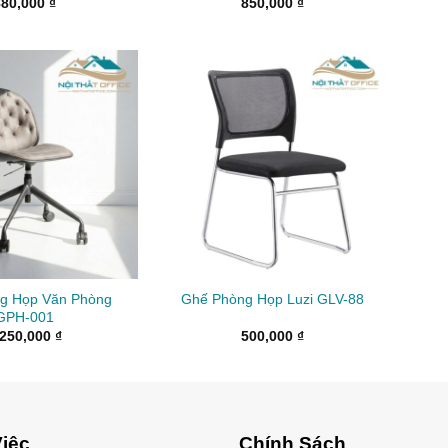
880,000
₫
850,000
₫
g Họp Văn Phòng
Ghế Phòng Họp Luzi GLV-88
GPH-001
,250,000
₫
500,000
₫
iệc
Chính Sách