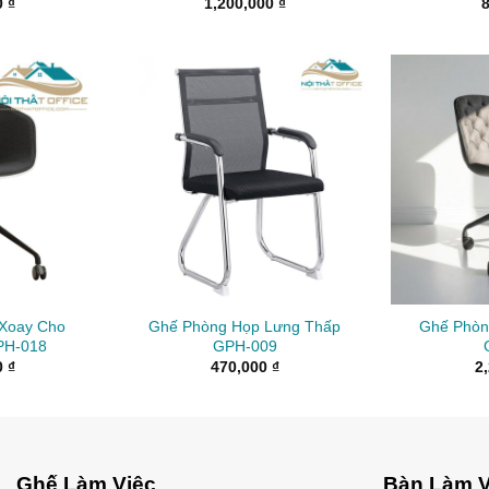
0
₫
1,200,000
₫
Xoay Cho
Ghế Phòng Họp Lưng Thấp
Ghế Phòn
PH-018
GPH-009
0
₫
470,000
₫
2
Ghế Làm Việc
Bàn Làm V