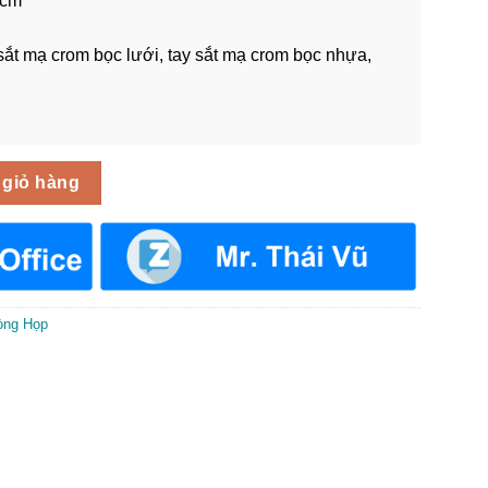
0cm
ắt mạ crom bọc lưới, tay sắt mạ crom bọc nhựa,
GPH-013 số lượng
 giỏ hàng
òng Họp