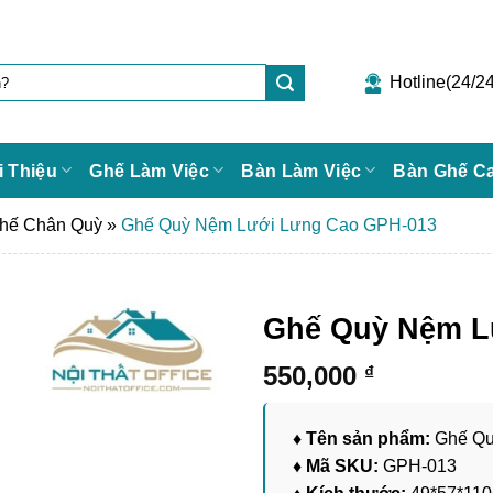
Hotline(24/24
i Thiệu
Ghế Làm Việc
Bàn Làm Việc
Bàn Ghế C
hế Chân Quỳ
»
Ghế Quỳ Nệm Lưới Lưng Cao GPH-013
Ghế Quỳ Nệm L
550,000
₫
♦ Tên sản phẩm:
Ghế Qu
♦ Mã SKU:
GPH-013