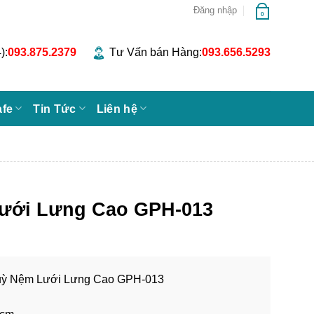
Đăng nhập
0
):
093.875.2379
Tư Vấn bán Hàng:
093.656.5293
afe
Tin Tức
Liên hệ
ưới Lưng Cao GPH-013
ỳ Nệm Lưới Lưng Cao GPH-013