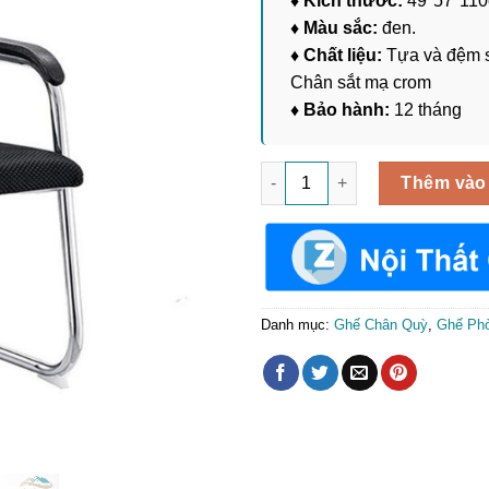
♦ Kích thước:
49*57*11
♦ Màu sắc:
đen.
♦ Chất liệu:
Tựa và đệm s
Chân sắt mạ crom
♦ Bảo hành:
12 tháng
Ghế Quỳ Nệm Lưới Lưng Cao 
Thêm vào
Danh mục:
Ghế Chân Quỳ
,
Ghế Ph