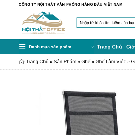
Chuyển
CÔNG TY NỘI THẤT VĂN PHÒNG HÀNG ĐẦU VIỆT NAM
đến
nội
Tìm
dung
kiếm:
Danh mục sản phẩm
Trang Chủ
Giớ
Trang Chủ
»
Sản Phẩm
»
Ghế
»
Ghế Làm Việc
»
G