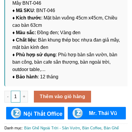
Mây BNT-046
♦ Mã SKU
: BNT-046
♦ Kích thước
: Mặt bàn vuông 45cm x45cm, Chiều
cao bàn 63cm
♦ Màu sắc:
Đồng đen; Vàng đen
♦ Chất liệu
: Bàn khung thép bọc nhựa đan giả mây,
mặt bàn kính đen
♦ Phù hợp sử dụng
: Phù hợp bàn sân vườn, bàn
ban công, bàn cafe sân thượng, bàn ngoài trời,
outdoor table,…
♦ Bảo hành
: 12 tháng
Bàn Ngoài Trời Nhựa Đan Giả Mây BNT-046 số lượng
Thêm vào giỏ hàng
Danh mục:
Bàn Ghế Ngoài Trời - Sân Vườn
,
Bàn Coffee
,
Bàn Ghế