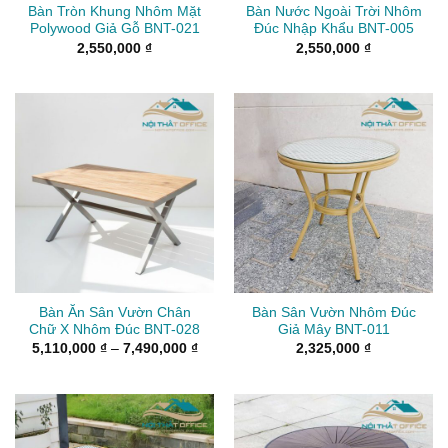
Bàn Tròn Khung Nhôm Mặt
Bàn Nước Ngoài Trời Nhôm
Polywood Giả Gỗ BNT-021
Đúc Nhập Khẩu BNT-005
2,550,000
₫
2,550,000
₫
Bàn Ăn Sân Vườn Chân
Bàn Sân Vườn Nhôm Đúc
Chữ X Nhôm Đúc BNT-028
Giả Mây BNT-011
Khoảng
5,110,000
₫
–
7,490,000
₫
2,325,000
₫
giá:
từ
5,110,000 ₫
đến
7,490,000 ₫