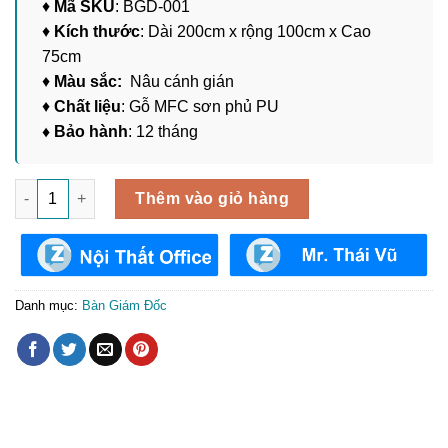
♦
Mã SKU
: BGD-001
♦
Kích thước
: Dài 200cm x rộng 100cm x Cao
75cm
♦
Màu sắc:
Nâu cánh gián
♦
Chất liệu
: Gỗ MFC sơn phủ PU
♦ Bảo hành
: 12 tháng
Bàn Làm Việc Giám Đốc BGD-001 số lượng
Thêm vào giỏ hàng
Danh mục:
Bàn Giám Đốc