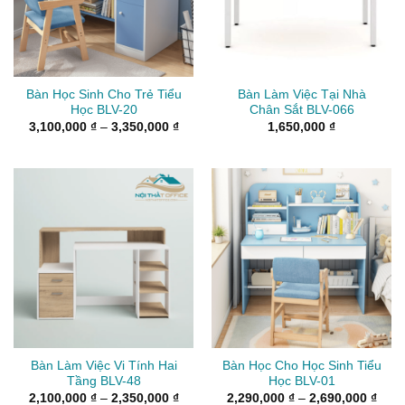
Bàn Học Sinh Cho Trẻ Tiểu
Bàn Làm Việc Tại Nhà
Học BLV-20
Chân Sắt BLV-066
Khoảng
3,100,000
₫
–
3,350,000
₫
1,650,000
₫
giá:
từ
3,100,000 ₫
đến
3,350,000 ₫
Bàn Làm Việc Vi Tính Hai
Bàn Học Cho Học Sinh Tiểu
Tầng BLV-48
Học BLV-01
Khoảng
Kho
2,100,000
₫
–
2,350,000
₫
2,290,000
₫
–
2,690,000
₫