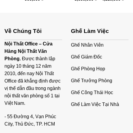
giá:
từ
3,65
đến
4,11
Về Chúng Tôi
Ghế Làm Việc
Nội Thất Office – Cửa
Ghế Nhân Viên
Hàng Nội Thất Văn
Ghế Giám Đốc
Phòng.
Được thành lập
ngày 10 tháng 12 năm
Ghế Phòng Họp
2010, đến nay Nội Thất
Ghế Trưởng Phòng
Office đã khẳng định được
vị thế dẫn đầu trong ngành
Ghế Công Thái Học
nội thất văn phòng số 1 tại
Việt Nam.
Ghế Làm Việc Tại Nhà
- 55 Đường 4, Vạn Phúc
City, Thủ Đức, TP. HCM