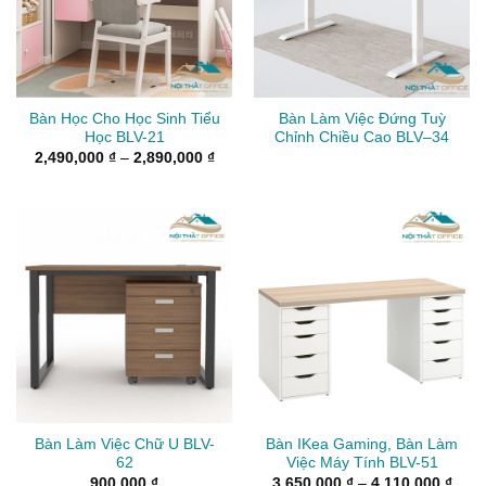
Bàn Học Cho Học Sinh Tiểu
Bàn Làm Việc Đứng Tuỳ
Học BLV-21
Chỉnh Chiều Cao BLV–34
Khoảng
2,490,000
₫
–
2,890,000
₫
giá:
từ
2,490,000 ₫
đến
2,890,000 ₫
Bàn Làm Việc Chữ U BLV-
Bàn IKea Gaming, Bàn Làm
62
Việc Máy Tính BLV-51
Kho
900,000
₫
3,650,000
₫
–
4,110,000
₫