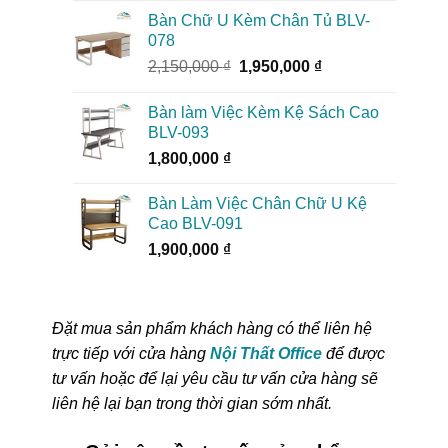
từ
Bàn Chữ U Kèm Chân Tủ BLV-
2,650,000 ₫
078
đến
Giá
Giá
2,150,000
₫
1,950,000
₫
2,850,000 ₫
gốc
hiện
là:
tại
Bàn làm Việc Kèm Kệ Sách Cao
2,150,000 ₫.
là:
BLV-093
1,950,000 ₫.
1,800,000
₫
Bàn Làm Việc Chân Chữ U Kệ
Cao BLV-091
1,900,000
₫
Đặt mua sản phẩm khách hàng có thể liên hệ
trực tiếp với cửa hàng
Nội Thất Office
để được
tư vấn hoặc để lại yêu cầu tư vấn cửa hàng sẽ
liên hệ lại bạn trong thời gian sớm nhất.