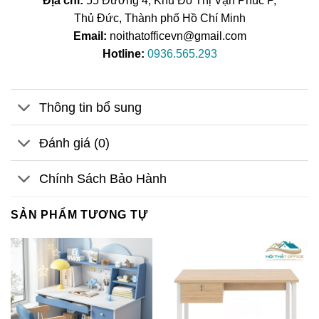
Địa chỉ:
55 Đường 4, Khu Đô Thị Vạn Phúc P,
Thủ Đức, Thành phố Hồ Chí Minh
Email:
noithatofficevn@gmail.com
Hotline:
0936.565.293
Thông tin bổ sung
Đánh giá (0)
Chính Sách Bảo Hành
SẢN PHẨM TƯƠNG TỰ