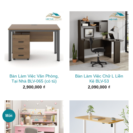
giá:
giá:
từ
từ
2,100,000 ₫
2,29
đến
đến
2,350,000 ₫
2,69
Bàn Làm Việc Văn Phòng,
Bàn Làm Việc Chữ L Liền
Tại Nhà BLV-065 (có tủ)
Kệ BLV-53
2,900,000
₫
2,090,000
₫
Mới