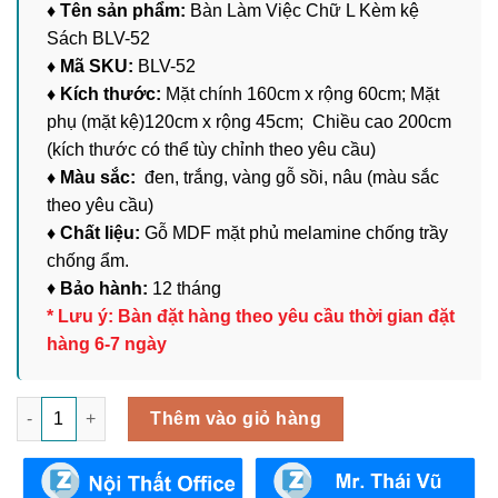
♦ Tên sản phẩm:
Bàn Làm Việc Chữ L Kèm kệ
Sách BLV-52
♦ Mã SKU:
BLV-52
♦ Kích thước:
Mặt chính 160cm x rộng 60cm; Mặt
phụ (mặt kệ)120cm x rộng 45cm; Chiều cao 200cm
(kích thước có thể tùy chỉnh theo yêu cầu)
♦ Màu sắc:
đen, trắng, vàng gỗ sồi, nâu (màu sắc
theo yêu cầu)
♦ Chất liệu:
Gỗ MDF mặt phủ melamine chống trầy
chống ẩm.
♦
Bảo hành:
12 tháng
* Lưu ý: Bàn đặt hàng theo yêu cầu thời gian đặt
hàng 6-7 ngày
Bàn Làm Việc Chữ L Kèm kệ Sách BLV-52 số lượng
Thêm vào giỏ hàng