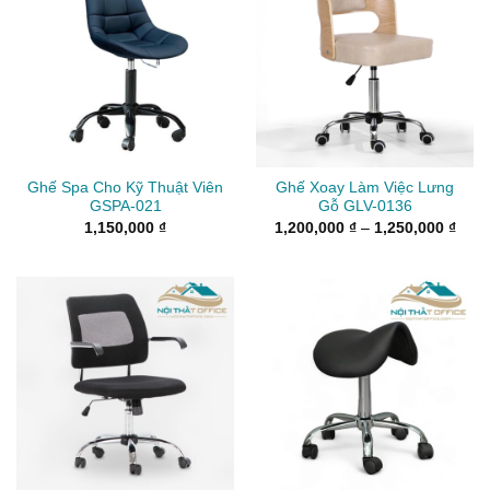
Ghế Spa Cho Kỹ Thuật Viên
Ghế Xoay Làm Việc Lưng
GSPA-021
Gỗ GLV-0136
Kho
1,150,000
₫
1,200,000
₫
–
1,250,000
₫
giá:
từ
1,20
đến
1,25