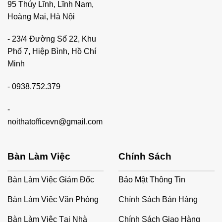
95 Thúy Lĩnh, Lĩnh Nam,
Hoàng Mai, Hà Nội
- 23/4 Đường Số 22, Khu
Phố 7, Hiệp Bình, Hồ Chí
Minh
-
0938.752.379
-
noithatofficevn@gmail.com
Bàn Làm Việc
Chính Sách
Bàn Làm Việc Giám Đốc
Bảo Mật Thông Tin
Trải nghiệm khách hàng:
Khách hàng luôn muốn được
thư giãn và chăm sóc tốt nhất khi đến spa. Một chiếc ghế
Bàn Làm Việc Văn Phòng
Chính Sách Bán Hàng
spa chất lượng sẽ làm tăng cảm giác thoải mái và hài lòng
của khách hàng, từ đó nâng cao trải nghiệm dịch vụ.
Bàn Làm Việc Tại Nhà
Chính Sách Giao Hàng