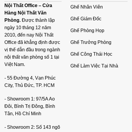
Nội Thất Office – Cửa
Ghế Nhân Viên
Đừng quên liên hệ với Nội Thất Office, nếu bạn đang bâng
Hàng Nội Thất Văn
khuâng lựa chọn sản phẩm ghế spa chất lượng, phù hợp
Ghế Giám Đốc
Phòng.
Được thành lập
với không gian làm việc. Nội Thất Office sẵn sàng tư vấn
ngày 10 tháng 12 năm
gợi ý cho quý khách hàng sản phẩm phù hợp nhất.
Ghế Phòng Họp
2010, đến nay Nội Thất
Tầm quan trọng của ghế spa đối với chất
Ghế Trưởng Phòng
Office đã khẳng định được
lượng dịch vụ
vị thế dẫn đầu trong ngành
Ghế Công Thái Học
nội thất văn phòng số 1 tại
Một chiếc ghế spa không chỉ phải thoải mái cho khách
Việt Nam.
Ghế Làm Việc Tại Nhà
hàng mà còn phải hỗ trợ tốt cho kỹ thuật viên khi thực hiện
các công việc như xoa bóp, làm móng, hay các liệu pháp
- 55 Đường 4, Vạn Phúc
chăm sóc sắc đẹp khác. Kỹ thuật viên cần ghế có thể điều
City, Thủ Đức, TP. HCM
chỉnh độ cao, độ nghiêng, và tích hợp các chức năng như
massage.
- Showroom 1: 97/5A Ao
Đôi, Bình Trị Đông, Bình
Tân, Hồ Chí Minh
- Showroom 2: Số 143 ngõ