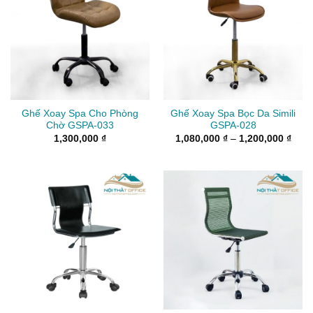
Ghế Xoay Spa Cho Phòng
Ghế Xoay Spa Bọc Da Simili
Chờ GSPA-033
GSPA-028
Kho
1,300,000
₫
1,080,000
₫
–
1,200,000
₫
giá:
từ
1,08
đến
1,20