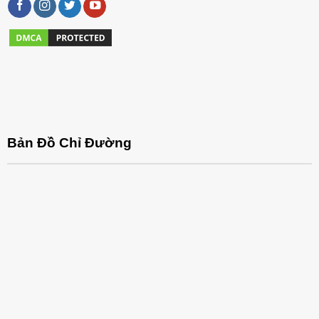
Bản Đồ Chỉ Đường
2. Chất liệu cấu tạo ghế Spa và sự thoải mái của ghế
Ghế spa phải đảm bảo tính thoải mái cho khách hàng và
cả kỹ thuật viên. Các chất liệu da cao cấp, nệm bông êm ái
sẽ mang đến cảm giác dễ chịu trong suốt thời gian ngồi.