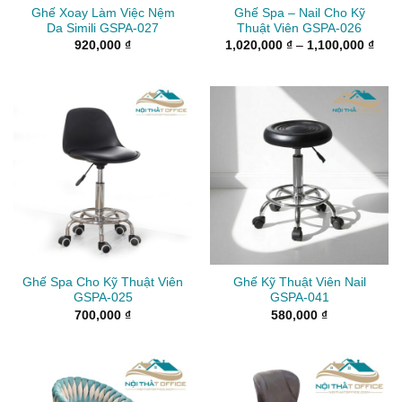
Ghế Xoay Làm Việc Nệm
Ghế Spa – Nail Cho Kỹ
Da Simili GSPA-027
Thuật Viên GSPA-026
Kho
920,000
₫
1,020,000
₫
–
1,100,000
₫
giá:
từ
1,02
đến
1,10
Ghế Spa Cho Kỹ Thuật Viên
Ghế Kỹ Thuật Viên Nail
GSPA-025
GSPA-041
700,000
₫
580,000
₫