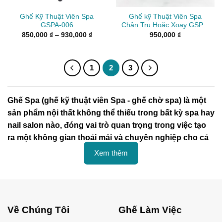
Ghế Kỹ Thuật Viên Spa
Ghế kỹ Thuật Viên Spa
GSPA-006
Chân Trụ Hoặc Xoay GSPA-
005
Khoảng
850,000
₫
–
930,000
₫
950,000
₫
giá:
từ
850,000 ₫
đến
930,000 ₫
1
2
3
Ghế Spa (ghế kỹ thuật viên Spa - ghế chờ spa) là một
sản phẩm nội thất không thể thiếu trong bất kỳ spa hay
nail salon nào, đóng vai trò quan trọng trong việc tạo
ra một không gian thoải mái và chuyên nghiệp cho cả
khách hàng lẫn kỹ thuật viên. Ghế spa không chỉ giúp
Xem thêm
khách hàng thư giãn mà còn hỗ trợ kỹ thuật viên trong
công việc chăm sóc sắc đẹp và sức khỏe. Trong bài
viết này, chúng ta sẽ cùng khám phá các mẫu ghế spa
được ưa chuộng nhất, các tiêu chí lựa chọn ghế spa,
Về Chúng Tôi
Ghế Làm Việc
cũng như lợi ích của việc sử dụng ghế spa chất lượng.