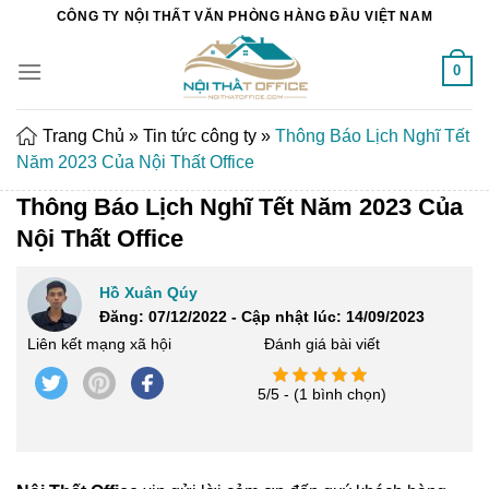
Chuyển
CÔNG TY NỘI THẤT VĂN PHÒNG HÀNG ĐẦU VIỆT NAM
đến
nội
0
dung
Trang Chủ
»
Tin tức công ty
»
Thông Báo Lịch Nghĩ Tết
Năm 2023 Của Nội Thất Office
Thông Báo Lịch Nghĩ Tết Năm 2023 Của
Nội Thất Office
Hồ Xuân Qúy
Đăng: 07/12/2022 - Cập nhật lúc: 14/09/2023
Liên kết mạng xã hội
Đánh giá bài viết
5/5 - (1 bình chọn)